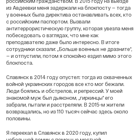
российским гражданством. В 2015 году на выезде
из Авдеевки меня задержали на блокпосту — тогда
у военных была директива останавливать всех, кто
с российским паспортом. Вызвали
антитеррористическую группу, которая увезла меня
побеседовать о взглядах, что мне как
преподавателю даже было интересно. В итоге
сотрудники сказали: „Больше военных не дразните“,
— и отпустили, потом я спокойно ездил мимо этого
блокпоста.
Славянск в 2014 году опустел: тогда из охваченных
войной украинских городов все кто мог бежали.
Люди боялись и обстрелов, и репрессий. У моей
знакомой муж был дьяконом, „гиркинцы“ его
забрали, пытали и расстреляли. В 2015-м жители
возвращались, но из 110 тысяч сейчас здесь около
половины.
Я переехал в Славянск в 2020 году, купил
небольшой домик с помощью местной