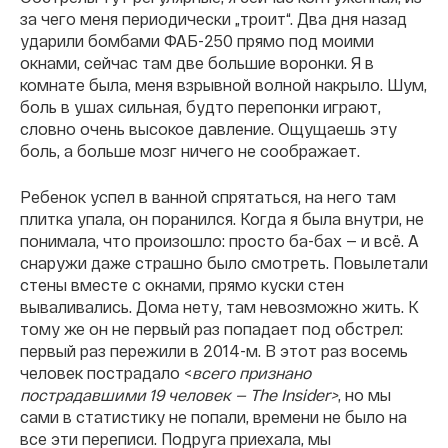
за чего меня периодически „троит“. Два дня назад
ударили бомбами ФАБ-250 прямо под моими
окнами, сейчас там две большие воронки. Я в
комнате была, меня взрывной волной накрыло. Шум,
боль в ушах сильная, будто перепонки играют,
словно очень высокое давление. Ощущаешь эту
боль, а больше мозг ничего не соображает.
Ребенок успел в ванной спрятаться, на него там
плитка упала, он поранился. Когда я была внутри, не
понимала, что произошло: просто ба-бах — и всë. А
снаружи даже страшно было смотреть. Повылетали
стены вместе с окнами, прямо куски стен
вываливались. Дома нету, там невозможно жить. К
тому же он не первый раз попадает под обстрел:
первый раз пережили в 2014-м. В этот раз восемь
человек пострадало <
всего признано
пострадавшими 19 человек — The Insider>
, но мы
сами в статистику не попали, времени не было на
все эти переписи. Подруга приехала, мы