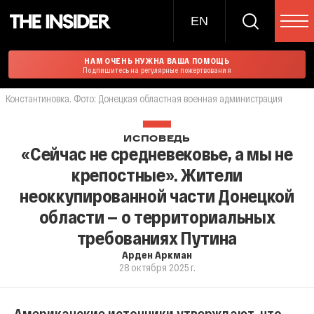
EN
НАМ ОЧЕНЬ НУЖНА ВАША ПОМОЩЬ
Подпишитесь на регулярные пожертвования
Константиновка. Фото: Донецкая областная военная администрация
ИСПОВЕДЬ
«Сейчас не средневековье, а мы не
крепостные». Жители
неоккупированной части Донецкой
области — о территориальных
требованиях Путина
Арден Аркман
28 октября 2025 г.
Американские источники утверждают, что