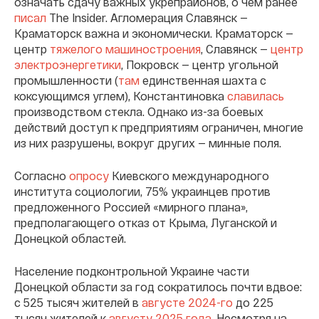
означать сдачу важных укрепрайонов, о чем ранее
писал
The Insider. Агломерация Славянск —
Краматорск важна и экономически. Краматорск —
центр
тяжелого машиностроения
, Славянск —
центр
электроэнергетики
, Покровск — центр угольной
промышленности (
там
единственная шахта с
коксующимся углем), Константиновка
славилась
производством стекла. Однако из-за боевых
действий доступ к предприятиям ограничен, многие
из них разрушены, вокруг других — минные поля.
Согласно
опросу
Киевского международного
института социологии, 75% украинцев против
предложенного Россией «мирного плана»,
предполагающего отказ от Крыма, Луганской и
Донецкой областей.
Население подконтрольной Украине части
Донецкой области за год сократилось почти вдвое:
с 525 тысяч жителей в
августе 2024-го
до 225
тысяч жителей к
августу 2025 года
. Несмотря на