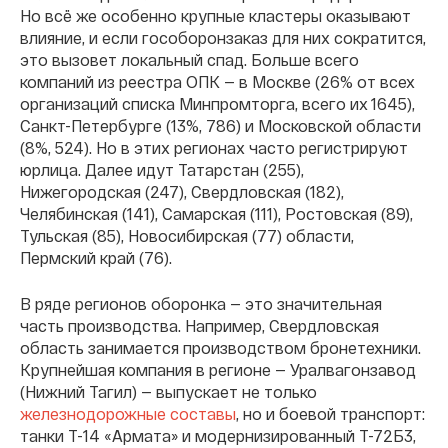
Но всё же особенно крупные кластеры оказывают
влияние, и если гособоронзаказ для них сократится,
это вызовет локальный спад. Больше всего
компаний из реестра ОПК — в Москве (26% от всех
организаций списка Минпромторга, всего их 1645),
Санкт-Петербурге (13%, 786) и Московской области
(8%, 524). Но в этих регионах часто регистрируют
юрлица. Далее идут Татарстан (255),
Нижегородская (247), Свердловская (182),
Челябинская (141), Самарская (111), Ростовская (89),
Тульская (85), Новосибирская (77) области,
Пермский край (76).
В ряде регионов оборонка — это значительная
часть производства. Например, Свердловская
область занимается производством бронетехники.
Крупнейшая компания в регионе — Уралвагонзавод
(Нижний Тагил) — выпускает не только
железнодорожные составы
, но и боевой транспорт:
танки Т-14 «Армата» и
модернизированный Т-72Б3,