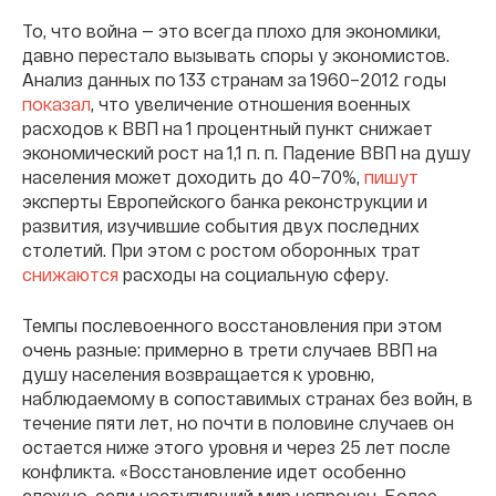
То, что война — это всегда плохо для экономики,
давно перестало вызывать споры у экономистов.
Анализ данных по 133 странам за 1960–2012 годы
показал
, что увеличение отношения военных
расходов к ВВП на 1 процентный пункт снижает
экономический рост на 1,1 п. п. Падение ВВП на душу
населения может доходить до 40–70%,
пишут
эксперты Европейского банка реконструкции и
развития, изучившие события двух последних
столетий. При этом с ростом оборонных трат
снижаются
расходы на социальную сферу.
Темпы послевоенного восстановления при этом
очень разные: примерно в трети случаев ВВП на
душу населения возвращается к уровню,
наблюдаемому в сопоставимых странах без войн, в
течение пяти лет, но почти в половине случаев он
остается ниже этого уровня и через 25 лет после
конфликта. «Восстановление идет особенно
сложно, если наступивший мир непрочен. Более