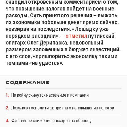
снабдил откровенным комментарием о том,
что повышение налогов пойдет на военные
расходы. Суть принятого решения — выжать
из экономики побольше денег прямо сейчас,
невзирая на последствия. «Лошадку уже
порядком заездили», —
отметил
путинский
олигарх Олег Дерипаска, недовольный
размером заложенных в бюджет инвестиций,
с его слов, «пришпорить» экономику такими
темпами «не удастся».
СОДЕРЖАНИЕ
1
.
На войну скинутся население и компании
2
.
Ложь как госполитика: притча о неповышении налогов
3
.
Фиктивное снижение расходов на оборону