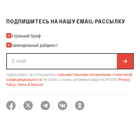
ПОДПИШИТЕСЬ НА НАШУ EMAIL-РАССЫЛКУ
Подпишитесь на нашу Email-рассылку
Утренний бриф
Еженедельный дайджест
Подписываясь, вы соглашаетесь с
пользовательским соглашением
и
политикой
конфиденциальности
The Insider,
а также с условиями Google reCAPTCHA
(
Privacy
Policy
,
Terms of Service
).