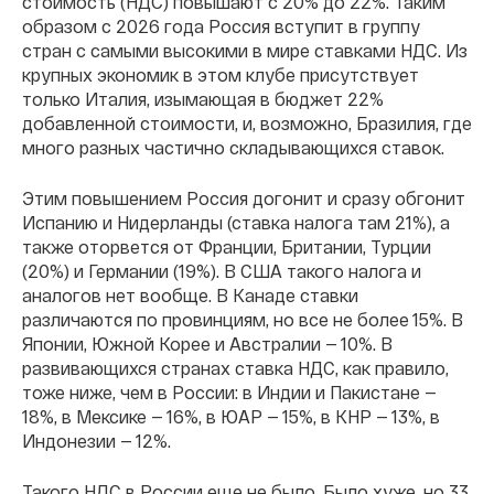
стоимость (НДС) повышают с 20% до 22%. Таким
образом с 2026 года Россия вступит в группу
стран с самыми высокими в мире ставками НДС. Из
крупных экономик в этом клубе присутствует
только Италия, изымающая в бюджет 22%
добавленной стоимости, и, возможно, Бразилия, где
много разных частично складывающихся ставок.
Этим повышением Россия догонит и сразу обгонит
Испанию и Нидерланды (ставка налога там 21%), а
также оторвется от Франции, Британии, Турции
(20%) и Германии (19%). В США такого налога и
аналогов нет вообще. В Канаде ставки
различаются по провинциям, но все не более 15%. В
Японии, Южной Корее и Австралии — 10%. В
развивающихся странах ставка НДС, как правило,
тоже ниже, чем в России: в Индии и Пакистане —
18%, в Мексике — 16%, в ЮАР — 15%, в КНР — 13%, в
Индонезии — 12%.
Такого НДС в России еще не было. Было хуже, но 33