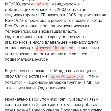
МГИМО, затем
работал
менеджером в
добывающих компаниях, в 2003 году стал
гендиректором «НТВ плюс», а в 2005 году возглавил
Ren-TV. Это произошло ровно в тот момент, когда
Ren-TV оставался последним независимым
телеканалом, критиковавшим власть.
Орджоникидзе пришел сразу после смены
акционеров: в число владельцев медиахолдинга
вошел олигарх
. После этого
Алексей Мордашов
политические новости начали все сильнее
подвергаться цензуре.
Еще через несколько лет Мордашов объединит
свои СМИ с активами
— так и
Юрия Ковальчука
появится «Национальная медиа группа» (НМГ). Ее
также возглавит Орджоникидзе.
Изначально в НМГ, помимо Ren-TV, вошли Пятый
канал и газета «Известия», потом к ним добавился
пакет акций Первого канала. Попадание под крыло