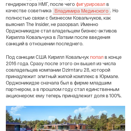
гендиректора НМГ, после чего
фигурировал
в
качестве советника
. Но
Владимира Мединского
полностью связи с бизнесом Ковальчуков, как
выяснил The Insider, не разорвал. Именно
Орджоникидзе стал владельцем бизнес-активов
Кирилла Ковальчука в Латвии после введения
санкций в отношении последнего.
Под санкции США Кирилл Ковальчук
попал
в конце
2016 года. Сразу после этого он вышел из числа
совладельцев компании Dzirntaru 28, которой
принадлежит элитный жилой комплекс в Юрмале.
Орджоникидзе сначала был в фирме младшим
партнером, а в прошлом году стал единственным
акционером: ему теперь принадлежит доля в 100%.