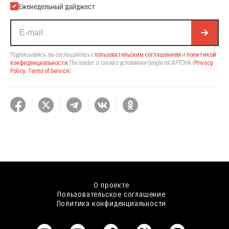
Еженедельный дайджест
Подписываясь, вы соглашаетесь с
пользовательским соглашением
и
политикой
конфиденциальности
The Insider,
а также с условиями Google reCAPTCHA
(
Privacy
Policy
,
Terms of Service
).
О проекте
Пользовательское соглашение
Политика конфиденциальности