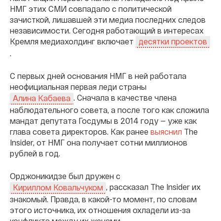
НМГ этих СМИ совпадало с политической
зачисткой, лишавшей эти медиа последних следов
независимости. Сегодня работающий в интересах
Кремля медиахолдинг включает
десятки проектов
.
С первых дней основания НМГ в ней работала
неофициальная первая леди страны
. Сначала в качестве члена
Алина Кабаева
наблюдательного совета, а после того как сложила
мандат депутата Госдумы в 2014 году — уже как
глава совета директоров. Как ранее
выяснил
The
Insider, от НМГ она получает сотни миллионов
рублей в год.
Орджоникидзе был дружен с
, рассказал The Insider их
Кириллом Ковальчуком
знакомый. Правда, в какой-то момент, по словам
этого источника, их отношения охладели из-за
конфликта между их женами.