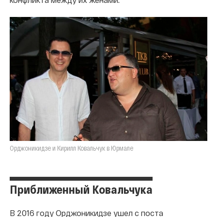
Орджоникидзе и Кирилл Ковальчук в Юрмале
Приближенный Ковальчука
В 2016 году Орджоникидзе ушел с поста