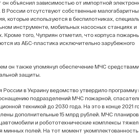
 он объяснил зависимостью от импортной электрон
. В России отсутствуют собственные малогабаритны
ия, которые используются в беспилотниках, специал
ьном инструменте, мобильных насосных станциях и
. Кроме того, Чуприян отметил, что корпуса пожарн
аются из АБС-пластика исключительно зарубежного
ем он также упомянул обеспечение МЧС средствами
альной защиты.
 России в Украину ведомство утвердило программу 
оснащению подразделений МЧС пожарной, спасател
ионной техникой до 2030 года. На это в конце 2021 г
лены дополнительные 15 млрд рублей. МЧС планиро
ецавтомобили и робототехнические комплексы тяжел
я минных полей. На тот момент укомплектованност