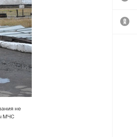
вания не
ы МЧС