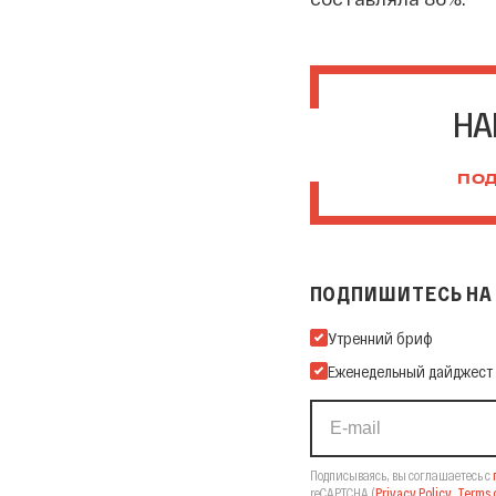
НА
ПОД
ПОДПИШИТЕСЬ НА 
Подпишитесь на нашу Ema
Утренний бриф
Еженедельный дайджест
Подписываясь, вы соглашаетесь с
reCAPTCHA
(
Privacy Policy
,
Terms o