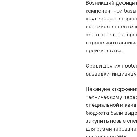
Возникший дефицит
компонентной базы
внутреннего сгоран
аварийно-спасател
электрогенераторах
стране изготавлив
производства.
Среди других пробл
разведки, индивиду
Накануне вторжения
техническому пере
специальной и авиац
бюджета были выде
закупить новые сп
для разминировани
составляла 86%.