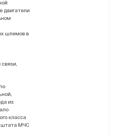
ной
е двигатели
ьном
ых шлемов в
 связи,
по
ьной,
ода из
вало
ого класса
ь штата МЧС