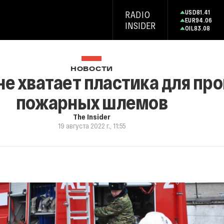
USD
81.41
RADIO
EUR
94.06
INSIDER
OIL
83.08
НОВОСТИ
не хватает пластика для пр
пожарных шлемов
The Insider
19 августа 2022 г., 11:55