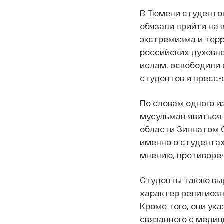
В Тюмени студенто
обязали прийти на 
экстремизма и тер
российских духовно
ислам, освободили 
студентов и пресс-
По словам одного и
мусульман явиться 
области Зиннатом С
именно о студентах
мнению, противореч
Студенты также вы
характер религиозн
Кроме того, они ук
связанного с медиц