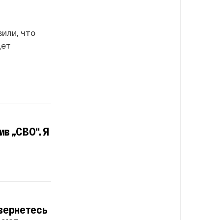
или, что
дет
ив „СВО“. Я
 вернетесь