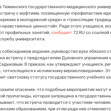
в Тюменского государственного медицинского униве
встречу с муфтием, посвященную «профилактике ид
роризма в молодежной среде» и «трансляции традиц
-нравственных ценностей». Ради этого учащихся, и
от профильных занятий,
сообщает
72.RU со ссылкой 
службу университета.
з собеседников издания, руководство вуза обязало с
на встречу с председателем Духовного управления
адыковым. В приказе, как утверждают учащиеся, ре
, «относящихся к исламскому вероисповеданию». Это
ит светскому статусу государственного учебного за
разили опасения, что подобные мероприятия могут 
ой пропаганды, которая запрещена в государственны
азывают, что встреча проводится с участием человека
инским образованием, при этом ради нее отменяют