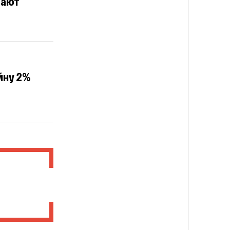
вают
йну 2%