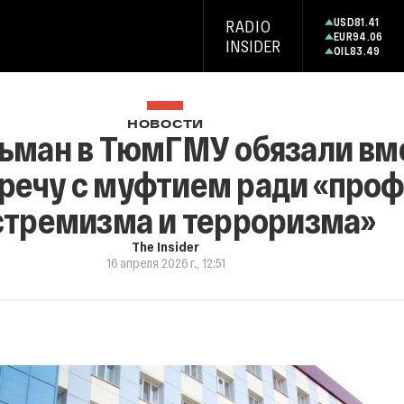
USD
81.41
RADIO
EUR
94.06
INSIDER
OIL
83.49
НОВОСТИ
ьман в ТюмГМУ обязали вм
тречу с муфтием ради «про
стремизма и терроризма»
The Insider
16 апреля 2026 г., 12:51