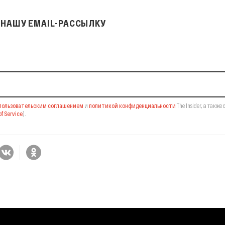
НАШУ EMAIL-РАССЫЛКУ
il-рассылку
пользовательским соглашением
и
политикой конфиденциальности
The Insider,
а также 
f Service
).