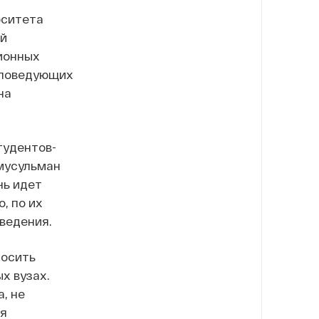
рситета
ей
ионных
споведующих
на
тудентов-
 мусульман
чь идет
, по их
ведения.
носить
х вузах.
, не
ся