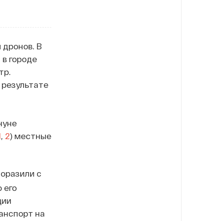
 дронов. В
 в городе
тр.
в результате
нуне
1
,
2
) местные
поразили с
 его
ции
анспорт на