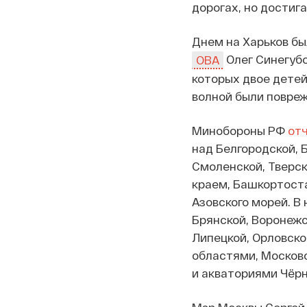
дорогах, но достиг
Днем на Харьков бы
Олег Синегубо
ОВА
которых двое детей
волной были повреж
Минобороны РФ
от
над Белгородской, 
Смоленской, Тверск
краем, Башкортост
Азовского морей. В 
Брянской, Воронежс
Липецкой, Орловско
областями, Москов
и акваториями Чёрн