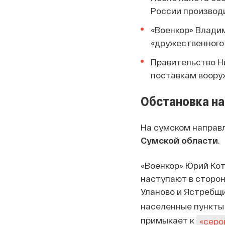
России производ
«Военкор» Владим
«дружественного
Правительство Н
поставкам воору
Обстановка на
На сумском направ
Сумской области
.
«Военкор» Юрий Ко
наступают в сторону
Уланово и Ястребщ
населенные пункты
примыкает к
«серо