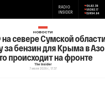
OIL
82.38
RADIO
USD
82.17
INSIDER
EUR
94.84
НОВОСТИ
 на севере Сумской области
у за бензин для Крыма в Аз
то происходит на фронте
The Insider
7 июля 2026 г., 17:37