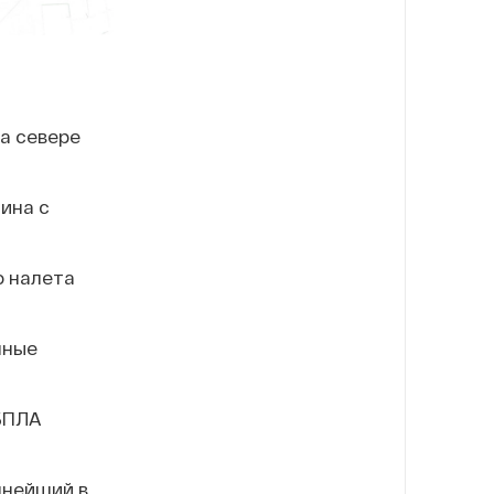
а севере
ина с
о налета
нные
 БПЛА
пнейший в