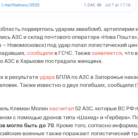
бласть подверглась ударам авиабомб, артиллерии и
лись АЗС и склад почтового оператора «Нова Пошта»,
а — Новомосковск) под удар попал логистический цен
радавших,
сообщили
в ГСЧС. Также
заявляется
, что 
о АЗС в Харькове пострадала женщина.
х в результате
удара
БПЛА по АЗС в Запорожье нака
человек. Также известно о двух погибших, сообщили (
тель Клеман Молен
насчитал
52 АЗС, которые ВС РФ 
вном с помощью дронов типа «Шахед» и «Гербера». По
ов могло быть до 70
. Кроме того, согласно информа
ссийские военные также поражают логистический тр