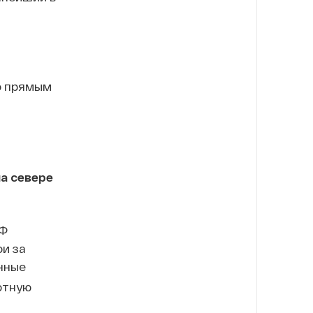
о прямым
а севере
РФ
ои за
нные
отную