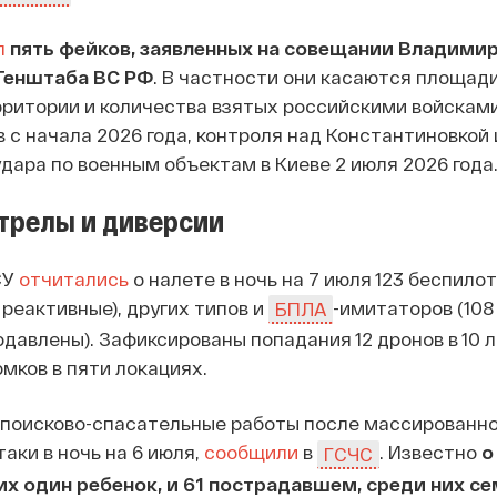
л
пять фейков, заявленных на совещании Владимир
Генштаба ВС РФ
. В частности они касаются площад
рритории и количества взятых российскими войскам
 с начала 2026 года, контроля над Константиновкой 
удара по военным объектам в Киеве 2 июля 2026 года
трелы и диверсии
СУ
отчитались
о налете в ночь на 7 июля 123 беспило
реактивные), других типов и
-имитаторов (108
БПЛА
одавлены). Зафиксированы попадания 12 дронов в 10 л
мков в пяти локациях.
 поисково-спасательные работы после массированн
аки в ночь на 6 июля,
сообщили
в
. Известно
о
ГСЧС
их один ребенок, и 61 пострадавшем, среди них се