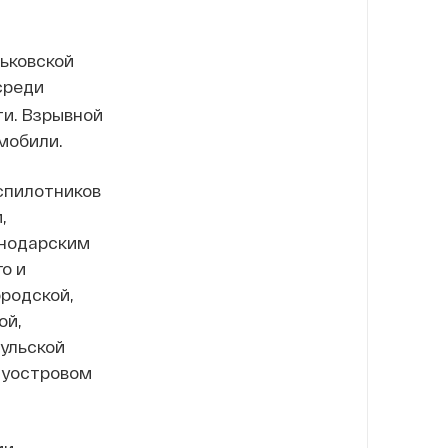
рьковской
среди
ти. Взрывной
мобили.
еспилотников
,
снодарским
о и
родской,
ой,
Тульской
луостровом