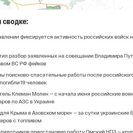
 сводке:
авлении фиксируется активность российских войск н
стил разбор заявленных на совещании Владимира Пут
вом ВС РФ фейков
ны поисково-спасательные работы после российског
погибли 19 человек
тель Клеман Молен — с начала июня российские вое
аров по АЗС в Украине
 для Крыма в Азовском море» — за сутки украинские
керов с топливом
спилотников приостановил работу Омский НПЗ — кру