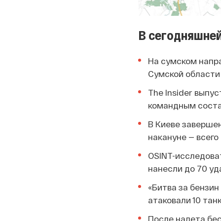
В сегодняшней
На сумском напр
Сумской области
The Insider выпу
командным соста
В Киеве заверше
накануне — всего 
OSINT-исследова
нанесли до 70 уд
«Битва за бензин
атаковали 10 тан
После налета бе