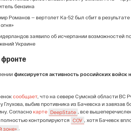
итель бензина
ир Романов — вертолет Ка-52 был сбит в результате
 огня»
идерландов заявило об исчерпании возможностей п
жений Украине
 фронте
лении
фиксируется активность российских войск н
тенок
сообщает
, что на севере Сумской области ВС 
 Глухова, выбив противника из Бачевска и завязав б
ину. Согласно
карте
, все вышеперечисле
DeepState
 полностью контролируются
, хотя Бачевск впл
СОУ
.
й зоне»