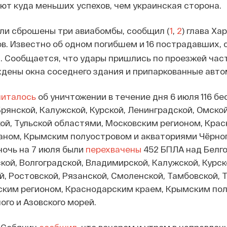
ают куда меньших успехов, чем украинская сторона.
ли сброшены три авиабомбы, сообщил (
1
,
2
) глава Ха
в. Известно об одном погибшем и 16 пострадавших, 
. Сообщается, что удары пришлись по проезжей час
дены окна соседнего здания и припаркованные авто
читалось
об уничтожении в течение дня 6 июля 116 б
Брянской, Калужской, Курской, Ленинградской, Омской
ой, Тульской областями, Московским регионом, Кра
аном, Крымским полуостровом и акваториями Чёрног
ночь на 7 июля были
перехвачены
452 БПЛА над Белго
кой, Волгоградской, Владимирской, Калужской, Курск
й, Ростовской, Рязанской, Смоленской, Тамбовской, 
ским регионом, Краснодарским краем, Крымским по
ого и Азовского морей.