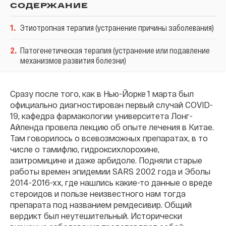
СОДЕРЖАНИЕ
1
.
Этиотропная терапия (устранение причины заболевания)
2
.
Патогенетическая терапия (устранение или подавление
механизмов развития болезни)
Сразу после того, как в Нью-Йорке 1 марта был
официально диагностирован первый случай COVID-
19, кафедра фармакологии университета Лонг-
Айленда провела лекцию об опыте лечения в Китае.
Там говорилось о всевозможных препаратах, в то
числе о тамифлю, гидроксихлорохине,
азитромицине и даже арбидоле. Подняли старые
работы времен эпидемии SARS 2002 года и Эболы
2014-2016-хх, где нашлись какие-то данные о вреде
стероидов и пользе неизвестного нам тогда
препарата под названием ремдесивир. Общий
вердикт был неутешительный. Исторически