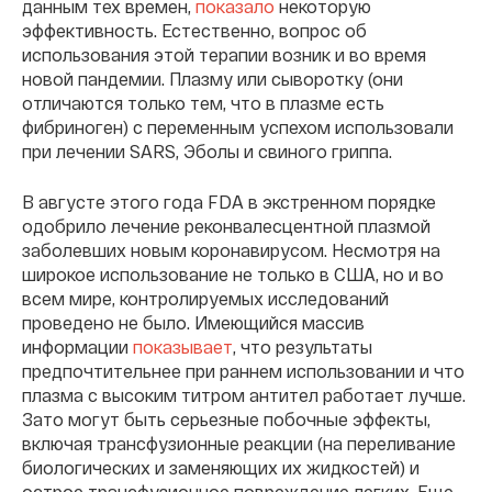
данным тех времен,
показало
некоторую
эффективность. Естественно, вопрос об
использования этой терапии возник и во время
новой пандемии. Плазму или сыворотку (они
отличаются только тем, что в плазме есть
фибриноген) с переменным успехом использовали
при лечении SARS, Эболы и свиного гриппа.
В августе этого года FDA в экстренном порядке
одобрило лечение реконвалесцентной плазмой
заболевших новым коронавирусом. Несмотря на
широкое использование не только в США, но и во
всем мире, контролируемых исследований
проведено не было. Имеющийся массив
информации
показывает
, что результаты
предпочтительнее при раннем использовании и что
плазма с высоким титром антител работает лучше.
Зато могут быть серьезные побочные эффекты,
включая трансфузионные реакции (на переливание
биологических и заменяющих их жидкостей) и
острое трансфузионное повреждение легких. Еще