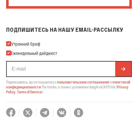
ПОДПИШИТЕСЬ НА НАШУ EMAIL-РАССЫЛКУ
Подпишитесь на нашу Email-рассылку
Утренний бриф
Еженедельный дайджест
Подписываясь, вы соглашаетесь с
пользовательским соглашением
и
политикой
конфиденциальности
The Insider,
а также с условиями Google reCAPTCHA
(
Privacy
Policy
,
Terms of Service
).