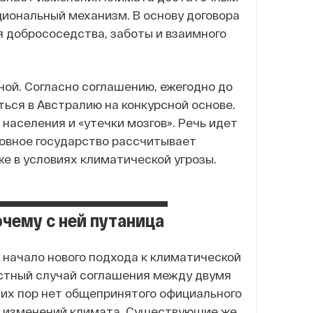
циональный механизм. В основу договора
 добрососедства, заботы и взаимного
ной. Согласно соглашению, ежегодно до
ться в Австралию на конкурсной основе.
населения и «утечки мозгов». Речь идет
тровное государство рассчитывает
е в условиях климатической угрозы.
очему с ней путаница
 начало нового подхода к климатической
частный случай соглашения между двумя
сих пор нет общепринятого официального
а изменений климата. Существующие же