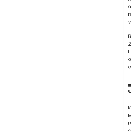
о
у
В
2
П
о
с
И
м
г
с