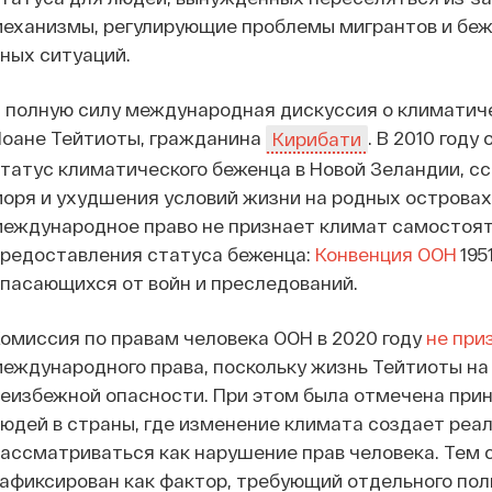
еханизмы, регулирующие проблемы мигрантов и беж
ных ситуаций.
 полную силу международная дискуссия о климатич
Иоане Тейтиоты, гражданина
. В 2010 год
Кирибати
татус климатического беженца в Новой Зеландии, с
оря и ухудшения условий жизни на родных островах. 
еждународное право не признает климат самостоя
редоставления статуса беженца:
Конвенция ООН
195
пасающихся от войн и преследований.
омиссия по правам человека ООН в 2020 году
не при
еждународного права, поскольку жизнь Тейтиоты на
еизбежной опасности. При этом была отмечена при
юдей в страны, где изменение климата создает реал
ассматриваться как нарушение прав человека. Тем
афиксирован как фактор, требующий отдельного пол