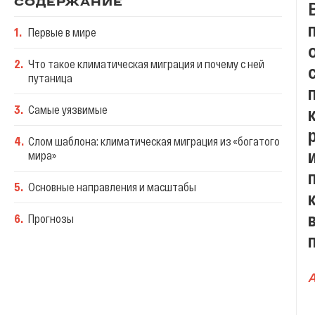
СОДЕРЖАНИЕ
1
.
Первые в мире
2
.
Что такое климатическая миграция и почему с ней
путаница
3
.
Самые уязвимые
4
.
Слом шаблона: климатическая миграция из «богатого
мира»
5
.
Основные направления и масштабы
6
.
Прогнозы
A