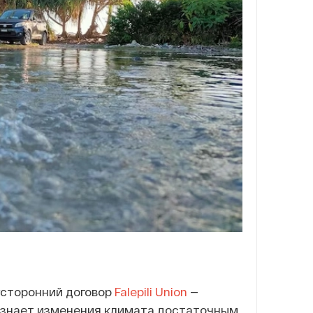
усторонний договор
Falepili Union
—
изнает изменения климата достаточным