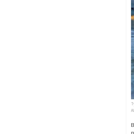
Т
A
В
п