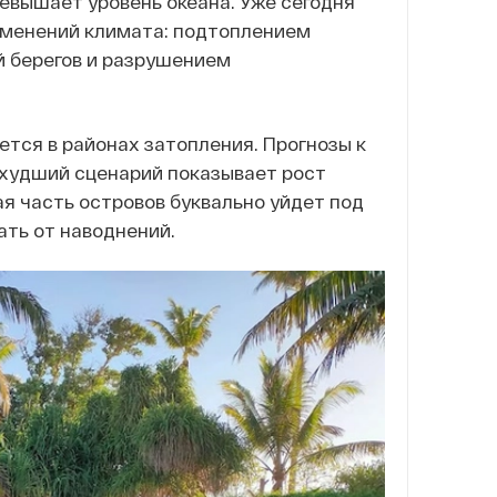
евышает уровень океана. Уже сегодня
зменений климата: подтоплением
й берегов и разрушением
ется в районах затопления. Прогнозы к
о худший сценарий показывает рост
ая часть островов буквально уйдет под
ть от наводнений.