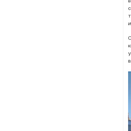
в
т
к
у
в