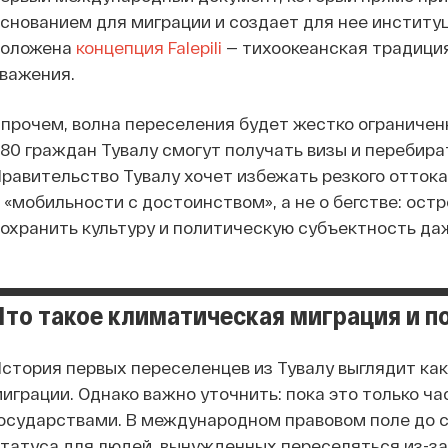
снованием для миграции и создает для нее институ
положена
концепция Falepili
— тихоокеанская традиция
важения.
прочем, волна переселения будет жестко ограничен
80 граждан Тувалу смогут получать визы и перебира
равительство Тувалу хочет избежать резкого оттока 
 «мобильности с достоинством», а не о бегстве: ос
охранить культуру и политическую субъектность даж
Что такое климатическая миграция и п
стория первых переселенцев из Тувалу выглядит как
играции. Однако важно уточнить: пока это только 
осударствами. В международном правовом поле до 
татуса для людей, вынужденных переселяться из-з