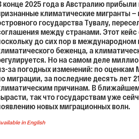
В конце 2025 года в Австралию прибыли
признанные климатические мигранты — 
островного государства Тувалу, пересе
соглашения между странами. Этот кейс
поскольку до сих пор в международном 
климатического беженца, а климатическ
регулируется. Но на самом деле милл
из-за погодных изменений: по оценкам
по миграции, за последние десять лет 2
климатическим причинам. В ближайшем
вырасти, так что государствам уже сейч
появлению новых миграционных волн.
vailable in English