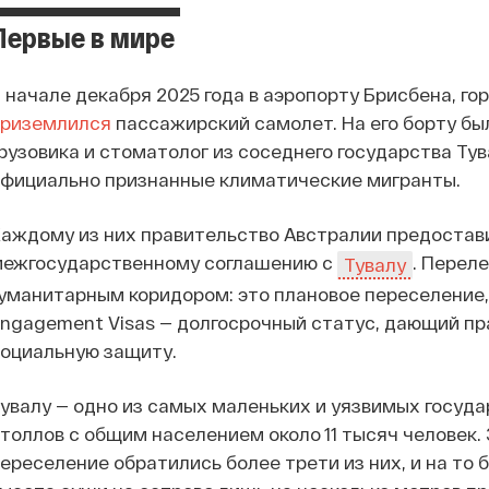
Первые в мире
 начале декабря 2025 года в аэропорту Брисбена, г
приземлился
пассажирский самолет. На его борту бы
рузовика и стоматолог из соседнего государства Тув
фициально признанные климатические мигранты.
аждому из них правительство Австралии предостав
межгосударственному соглашению с
. Перел
Тувалу
уманитарным коридором: это плановое переселение, 
ngagement Visas — долгосрочный статус, дающий пра
оциальную защиту.
увалу — одно из самых маленьких и уязвимых госуда
толлов с общим населением около 11 тысяч человек.
ереселение обратились более трети из них, и на то