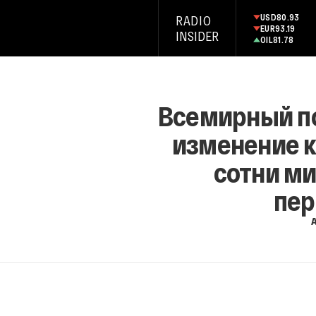
USD
80.93
RADIO
EUR
93.19
INSIDER
OIL
81.78
Всемирный по
изменение к
сотни м
пер