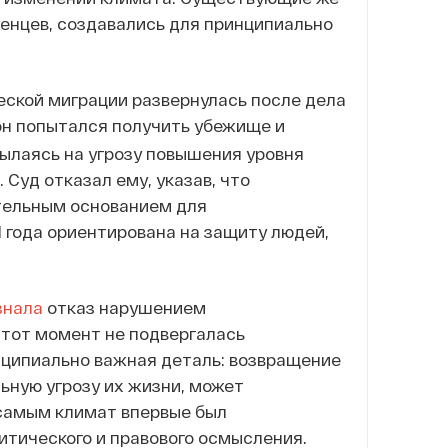
енцев, создавались для принципиально
еской миграции развернулась после дела
у он попытался получить убежище и
сылаясь на угрозу повышения уровня
Суд отказал ему, указав, что
тельным основанием для
1 года ориентирована на защиту людей,
знала
отказ нарушением
 тот момент не подвергалась
нципиально важная деталь: возвращение
ьную угрозу их жизни, может
 самым климат впервые был
итического и правового осмысления.