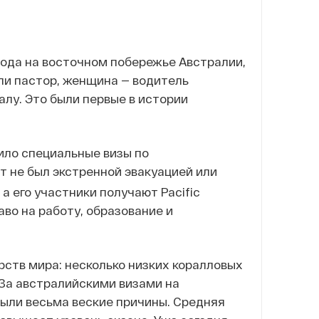
орода на восточном побережье Австралии,
ли пастор, женщина — водитель
алу. Это были первые в истории
ило специальные визы по
ет не был экстренной эвакуацией или
а его участники получают Pacific
во на работу, образование и
рств мира: несколько низких коралловых
 За австралийскими визами на
 были весьма веские причины. Средняя