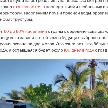
ысота суши на острове лишь на несколько метров пр
страна
сталкивается
с последствиями глобальных и
ерритории, засолением почв и пресной воды, эрозие
инфраструктуры.
От
60 до 80% населения
страны к середине века окаж
онцу века зависят от объемов будущих выбросов, н
ровня океана на два метра. Это означает, что бóльш
оду, а оставшаяся будет около
100 дней в году
страда