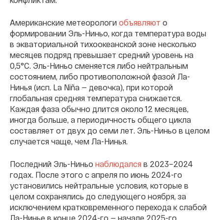
Американские метеорологи
объявляют
о
формировании Эль-Ниньо, когда температура воды
в экваториальной тихоокеанской зоне несколько
месяцев подряд превышает средний уровень на
0,5°C. Эль-Ниньо сменяется либо нейтральным
состоянием, либо противоположной фазой Ла-
Нинья (исп. La Niña — девочка), при которой
глобальная средняя температура снижается.
Каждая фаза обычно длится около 12 месяцев,
иногда больше, а периодичность общего цикла
составляет от двух до семи лет. Эль-Ниньо в целом
случается чаще, чем Ла-Нинья.
Последний Эль-Ниньо
наблюдался
в 2023–2024
годах. После этого с апреля по июнь 2024-го
установились нейтральные условия, которые в
целом сохранялись до следующего ноября, за
исключением кратковременного перехода к слабой
Ла-Нинье в конце 2024-го — начале 2025-го.