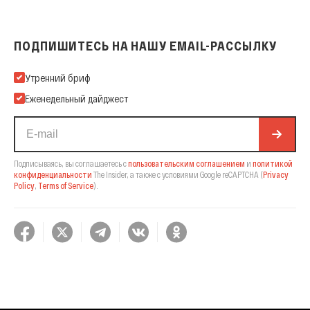
ПОДПИШИТЕСЬ НА НАШУ EMAIL-РАССЫЛКУ
Подпишитесь на нашу Email-рассылку
Утренний бриф
Еженедельный дайджест
Подписываясь, вы соглашаетесь с
пользовательским соглашением
и
политикой
конфиденциальности
The Insider,
а также с условиями Google reCAPTCHA
(
Privacy
Policy
,
Terms of Service
).