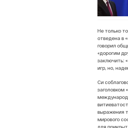
Не только т
отведена в 
говорил общи
«дорогим др
заключить: «
игр, но, на
Си соблагов
заголовком 
международн
витиеватост
выражения т
мирового со
для прикрыт