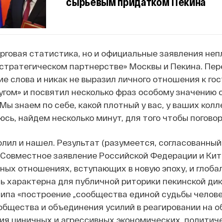
сырьевым придатком Пекина
орговая статистика, но и официальные заявления неп
«стратегическом партнерстве» Москвы и Пекина. Пе
е слова и никак не выразил личного отношения к гос
угом» и посвятил несколько фраз особому значению с
Мы знаем по себе, какой плотный у вас, у ваших кол
деюсь, найдем несколько минут, для того чтобы погов
олил и нашел. Результат (разумеется, согласованный
«Совместное заявление Российской Федерации и Кит
ых отношениях, вступающих в новую эпоху, и глоба
ь характерна для публичной риторики пекинской ди
ипа «построение „сообщества единой судьбы челове
общества и объединения усилий в реагировании на о
ия циничных и агрессивных экономических, политиче