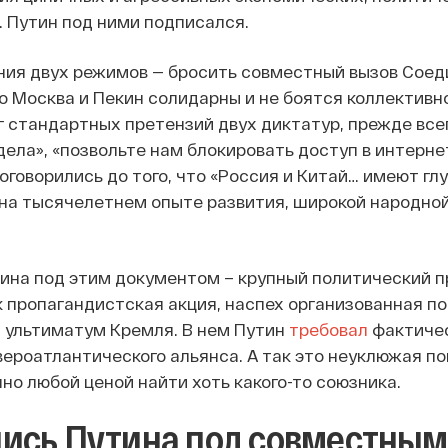
. Путин под ними подписался.
ния двух режимов — бросить совместный вызов Сое
то Москва и Пекин солидарны и не боятся коллективн
г стандартных претензий двух диктатур, прежде всег
дела», «позвольте нам блокировать доступ в интерне
договорились до того, что «Россия и Китай… имеют г
на тысячелетнем опыте развития, широкой народной
ина под этим документом – крупный политический п
к пропагандистская акция, наспех организованная по
 ультиматум Кремля. В нем Путин
требовал
фактичес
ероатлантического альянса. А так это неуклюжая п
но любой ценой найти хоть какого-то союзника.
ись Путина под совместным