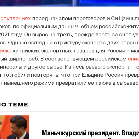
ступлениях
перед началом переговоров и Си Цзиньп
Таков, по официальным данным, объем российско-ки
021 году. Он вырос на треть, прежде всего, за счет
ов. Однако взгляд на структуру экспорта двух стра
иске
китайских экспортных товаров для России – ма
ный ширпотреб. В соответствующем российском
спи
минералы и другое сырье. Из несырьевого экспорта –
а-то любили повторять, что при Ельцине Россия прев
т нынешнего режима превратили ее также в сырьево
ПО ТЕМЕ
Маньчжурский президент. Влади