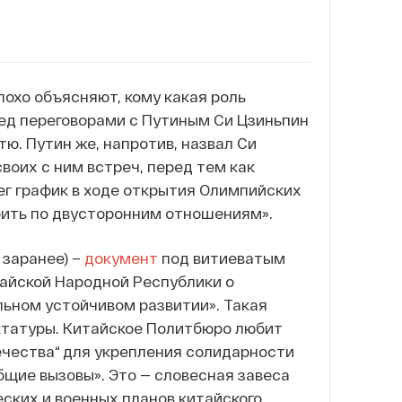
лохо объясняют, кому какая роль
ред переговорами с Путиным Си Цзиньпин
тю. Путин же, напротив, назвал Си
воих с ним встреч, перед тем как
лег график в ходе открытия Олимпийских
орить по двусторонним отношениям».
 заранее) –
документ
под витиеватым
айской Народной Республики о
льном устойчивом развитии». Такая
ктатуры. Китайское Политбюро любит
чества“ для укрепления солидарности
бщие вызовы». Это — словесная завеса
ских и военных планов китайского