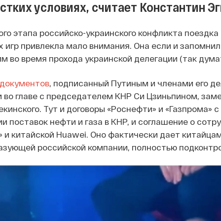
стких условиях, считает Константин Эг
вого этапа российско-украинского конфликта поездка
 игр привлекла мало внимания. Она если и запомнила
м во время прохода украинской делегации (так думат
 документов
, подписанный Путиным и членами его де
 во главе с председателем КНР Си Цзиньпином, зам
екинского. Тут и договоры «Роснефти» и «Газпрома» 
ии поставок нефти и газа в КНР, и соглашение о сот
 и китайской Huawei. Оно фактически дает китайца
зующей российской компании, полностью подконтр