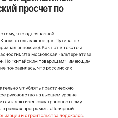
кий просчет по
потому, что однозначной
Крым, столь важное для Путина, не
признал аннексию). Как нет в тексте и
асности). Эта московская «альтернатива
не. Но «китайским товарищам», имеющим
о не понравилась, что российских
вательно углублять практическую
кое руководство на высшем уровне
Китая к арктическому транспортному
а в рамках программы «Полярный
низации и строительства ледоколов
.