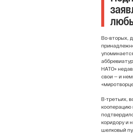
заяв
люб
Во-вторых, 
принадлежно
упоминается 
аббревиатур
НАТО» недав
свои — и нем
«миротворце
В-третьих, 
кооперацию 
подтвердило
коридору и 
шелковый пу