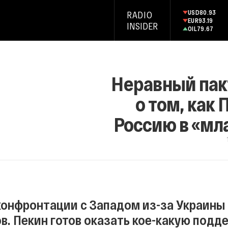
USD
80.93
RADIO
EUR
93.19
INSIDER
OIL
79.67
Неравный пакт
о том, как
Россию в «мл
конфронтации с Западом из-за Украины
в. Пекин готов оказать кое-какую подд