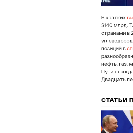
В кратких
вы
$140 млрд. 
странами в 2
углеводород
позиций в
сп
разнообраз
нефть, газ, 
Путина когд
Двадцать ле
СТАТЬИ 