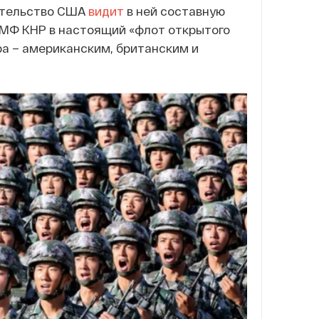
вительство США
видит
в ней составную
МФ КНР в настоящий «флот открытого
а – американским, британским и