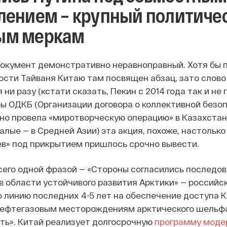
лением – крупный политичес
ым меркам
документ демонстративно неравноправный. Хотя бы 
сти Тайваня Китаю там посвящен абзац, зато слово 
ни разу (кстати сказать, Пекин с 2014 года так и не 
ы ОДКБ (Организации договора о коллективной безоп
но провела «миротворческую операцию» в Казахста
алые — в Средней Азии) эта акция, похоже, настольк
в» под прикрытием пришлось срочно вывести.
всего одной фразой — «Стороны согласились последо
в области устойчивого развития Арктики» — российс
 линию последних 4-5 лет на обеспечение доступа 
нефтегазовым месторождениям арктического шельф
ть». Китай реализует долгосрочную
программу модер