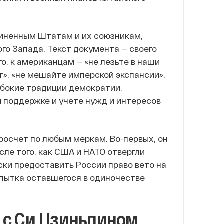
диненным Штатам и их союзникам,
ого Запада. Текст документа — своего
о, к американцам — «не лезьте в наши
т», «не мешайте имперской экспансии».
лубокие традиции демократии,
 поддержке и учете нужд и интересов
росчет по любым меркам. Во-первых, он
сле того, как США и НАТО отвергли
ки предоставить России право вето на
опытка оставшегося в одиночестве
 с Си Цзиньпином