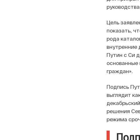
руководства
Цель заявле
показать, ч
рода катало
внутренние 
Путин с Си 
основанные 
граждан».
Подпись Пут
выглядит ка
декабрьский
решения Сев
режима сроч
Подп