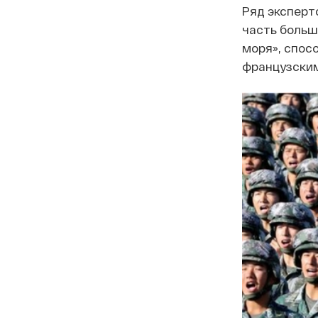
Ряд эксперт
часть больш
моря», спос
французским