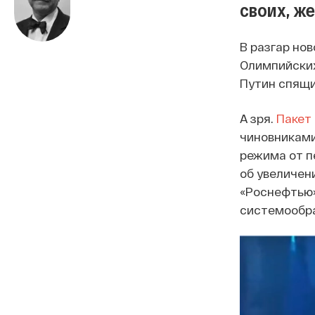
своих, же
В разгар но
Олимпийских
Путин спящи
А зря.
Пакет
чиновниками
режима от п
об увеличен
«Роснефтью»
системообра