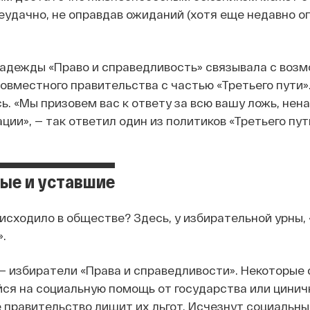
еудачно, не оправдав ожиданий (хотя еще недавно о
адежды «Право и справедливость» связывала с воз
вместного правительства с частью «Третьего пути». 
. «Мы призовем вас к ответу за всю вашу ложь, нена
ции», — так ответил один из политиков «Третьего пу
ые и уставшие
оисходило в обществе? Здесь, у избирательной урны,
.
— избиратели «Права и справедливости». Некоторые
ся на социальную помощь от государства или циничн
 правительство лишит их льгот. Исчезнут социальны