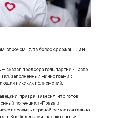
м, впрочем, куда более сдержанный и
, — сказал председатель партии «Право
л зал, заполненный министрами с
дающая никаких полномочий.
ецкий, правда, заверил, что готов
ионный потенциал «Права и
сможет править страной самостоятельно.
ать Конфедерация, однако партия