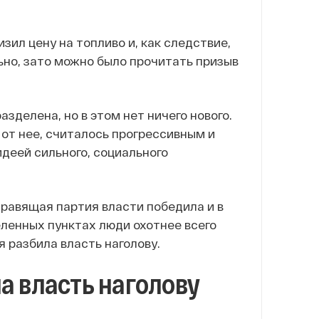
зил цену на топливо и, как следствие,
ьно, зато можно было прочитать призыв
делена, но в этом нет ничего нового.
 от нее, считалось прогрессивным и
идеей сильного, социального
Правящая партия власти победила и в
еленных пунктах люди охотнее всего
 разбила власть наголову.
а власть наголову