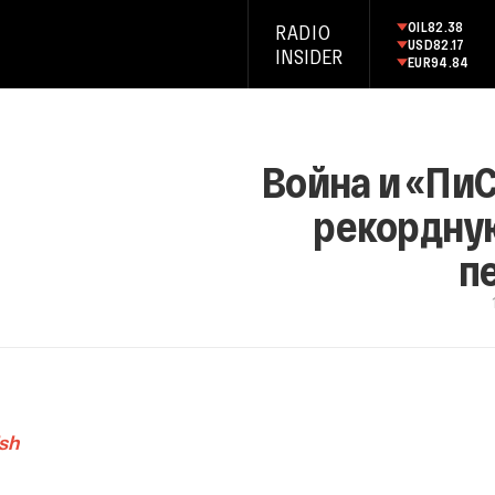
OIL
82.38
RADIO
USD
82.17
INSIDER
EUR
94.84
Война и «ПиС
рекордную
п
ish