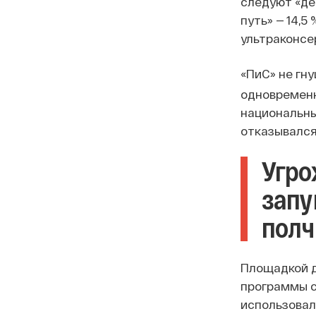
следуют «де
путь» — 14,5
ультраконсер
«ПиС» не гн
одновременн
национальны
отказывался
Угро
запу
полч
Площадкой д
программы с
использовал