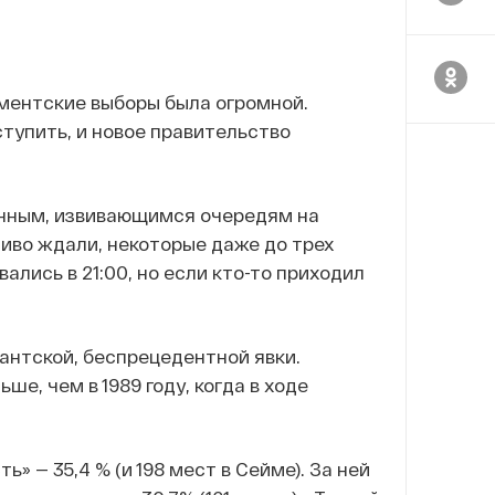
ментские выборы была огромной.
тупить, и новое правительство
инным, извивающимся очередям на
иво ждали, некоторые даже до трех
вались в 21:00, но если кто-то приходил
антской, беспрецедентной явки.
е, чем в 1989 году, когда в ходе
.
 — 35,4 % (и 198 мест в Сейме). За ней