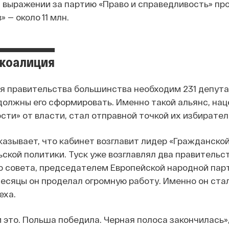
 выражении за партию «Право и справедливость» про
 — около 11 млн.
коалиция
я правительства большинства необходим 231 депутат
должны его сформировать. Именно такой альянс, нац
сти» от власти, стал отправной точкой их избирате
казывает, что кабинет возглавит лидер «Гражданской
ьской политики. Туск уже возглавлял два правительс
о совета, председателем Европейской народной парт
есяцы он проделал огромную работу. Именно он ста
еха.
 это. Польша победила. Черная полоса закончилась»,