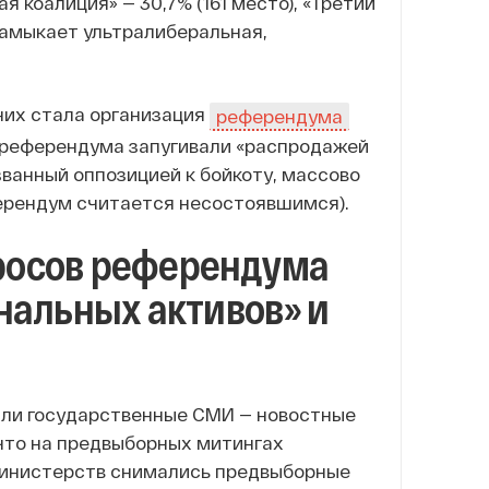
коалиция» — 30,7% (161 место), «Третий
к замыкает ультралиберальная,
 них стала организация
референдума
 референдума запугивали «распродажей
званный оппозицией к бойкоту, массово
ерендум считается несостоявшимся).
росов референдума
нальных активов» и
али государственные СМИ — новостные
что на предвыборных митингах
 министерств снимались предвыборные