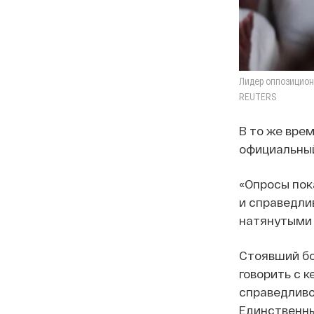
Лидер оппозицион
REUTERS
В то же вре
официальны
«Опросы пок
и справедли
натянутыми 
Стоявший бо
говорить с 
справедливо
Единственны