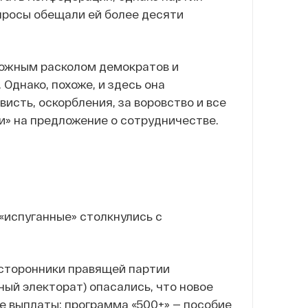
просы обещали ей более десяти
можным расколом демократов и
Однако, похоже, и здесь она
висть, оскорбления, за воровство и все
ти» на предложение о сотрудничестве.
 «испуганные» столкнулись с
 сторонники правящей партии
ый электорат) опасались, что новое
е выплаты: программа «500+» — пособие