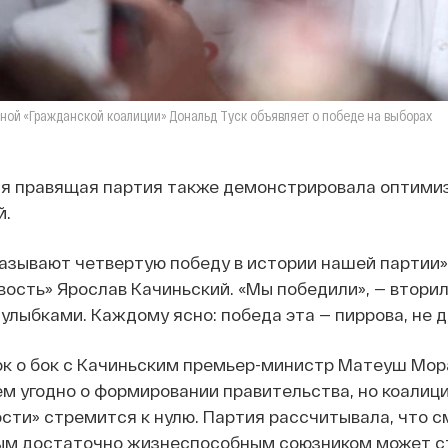
ной «Гражданской коалиции» Дональд Туск объявляет о победе на выборах
мя правящая партия также демонстрировала оптимиз
й.
азывают четвертую победу в истории нашей партии»
вость» Ярослав Качиньский. «Мы победили», — втори
улыбками. Каждому ясно: победа эта — пиррова, не 
к о бок с Качиньским премьер-министр Матеуш Морав
кем угодно о формировании правительства, но коалиц
сти» стремится к нулю. Партия рассчитывала, что 
м достаточно жизнеспособным союзником может ст