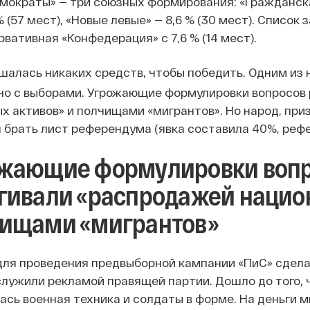
мократы» — три союзных формирования: «Гражданская 
 % (57 мест), «Новые левые» — 8,6 % (30 мест). Списо
вативная «Конфедерация» с 7,6 % (14 мест).
ушалась никаких средств, чтобы победить. Одним из
о с выборами. Угрожающие формулировки вопросов
х активов» и полчищами «мигрантов». Но народ, при
 брать лист референдума (явка составила 40%, реф
жающие формулировки воп
гивали «распродажей нацио
ищами «мигрантов»
ля проведения предвыборной кампании «ПиС» сдел
лужили рекламой правящей партии. Дошло до того, 
ась военная техника и солдаты в форме. На деньги