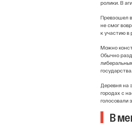
ролики. В а
Превзошел в
не смог вов
к участию в
Можно конст
Обычно разд
либеральным.
государства
Деревня на 
городах с н
голосовали 
В ме