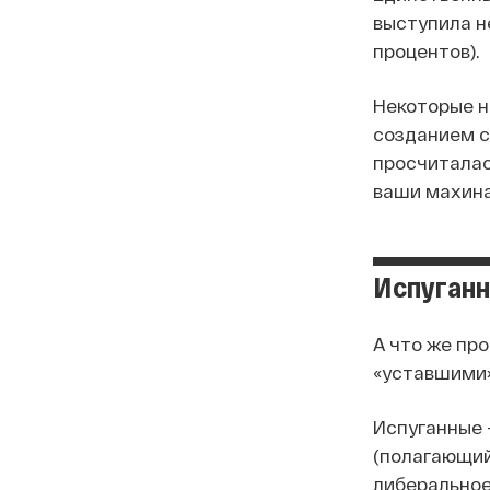
выступила н
процентов).
Некоторые н
созданием со
просчиталась
ваши махина
Испуганн
А что же пр
«уставшими»
Испуганные 
(полагающий
либеральное