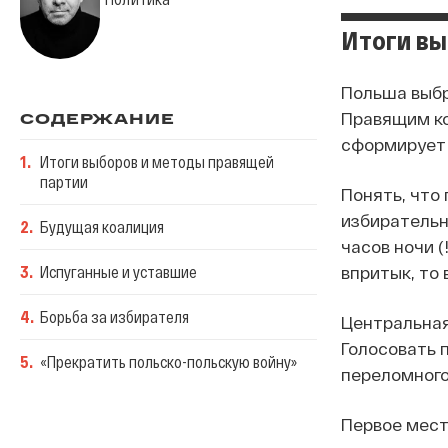
Итоги вы
Польша выбр
Правящим ко
СОДЕРЖАНИЕ
сформирует 
1
.
Итоги выборов и методы правящей
партии
Понять, что
избирательн
2
.
Будущая коалиция
часов ночи (
3
.
Испуганные и уставшие
впритык, то 
4
.
Борьба за избирателя
Центральная
Голосовать п
5
.
«Прекратить польско-польскую войну»
переломного
Первое место