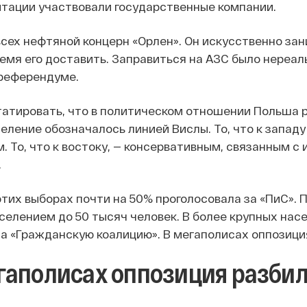
гитации участвовали государственные компании.
сех нефтяной концерн «Орлен». Он искусственно зани
ремя его доставить. Заправиться на АЗС было нереал
 референдуме.
атировать, что в политическом отношении Польша раз
еление обозначалось линией Вислы. То, что к западу
 То, что к востоку, — консервативным, связанным с 
.
этих выборах почти на 50% проголосовала за «ПиС». 
аселением до 50 тысяч человек. В более крупных нас
за «Гражданскую коалицию». В мегаполисах оппозиция
гаполисах оппозиция разбил