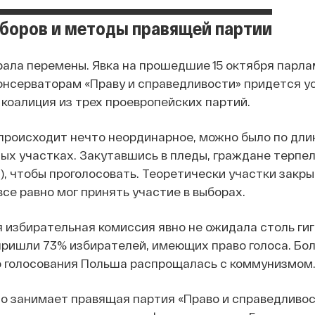
боров и методы правящей партии
ала перемены. Явка на прошедшие 15 октября парла
нсерваторам «Праву и справедливости» придется ус
коалиция из трех проевропейских партий.
 происходит нечто неординарное, можно было по дл
ых участках. Закутавшись в пледы, граждане терпел
!), чтобы проголосовать. Теоретически участки закры
все равно мог принять участие в выборах.
 избирательная комиссия явно не ожидала столь гиг
ришли 73% избирателей, имеющих право голоса. Больш
 голосования Польша распрощалась с коммунизмом
 занимает правящая партия «Право и справедливость»