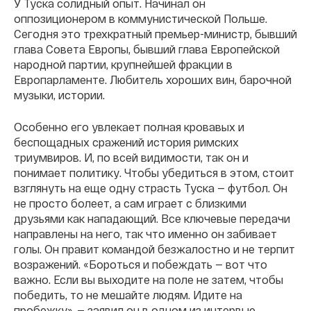
У Туска солидный опыт. Начинал он
оппозиционером в коммунистической Польше.
Сегодня это трехкратный премьер-министр, бывший
глава Совета Европы, бывший глава Европейской
народной партии, крупнейшей фракции в
Европарламенте. Любитель хороших вин, барочной
музыки, истории.
Особенно его увлекает полная кровавых и
беспощадных сражений история римских
триумвиров. И, по всей видимости, так он и
понимает политику. Чтобы убедиться в этом, стоит
взглянуть на еще одну страсть Туска — футбол. Он
не просто болеет, а сам играет с близкими
друзьями как нападающий. Все ключевые передачи
направлены на него, так что именно он забивает
голы. Он правит командой безжалостно и не терпит
возражений. «Бороться и побеждать — вот что
важно. Если вы выходите на поле не затем, чтобы
победить, то не мешайте людям. Идите на
пробежку», — заявил он в одном из интервью.