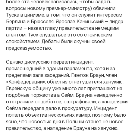
более ста человек записались, чтобы задать
вопросы новому премьер-министру) обвинили
Туска в цинизме, в том, что он служит интересам
Берлина и Брюсселя. Ярослав Качиньский — лидер
партии — назвал главу правительства немецким
агентом. Туск слушал все это со стоическим
спокойствием. Дебаты были скучны своей
предсказуемостью.
Однако дискуссию прервал инцидент,
произошедший в здании парламента, хотя и за
пределами зала заседаний. Гжегож Браун, член
«Конфедерации», облил из огнетушителя ханукию.
Еврейскую общину уже много лет приглашают на
подобные торжества в Сейм. Брауна немедленно
отстранили от дебатов, оштрафовали, а канцелярия
Сейма передала дело в прокуратуру. Инцидент
попал в объектив нескольких камер, поэтому было
ясно, что новостью дня в Польши станет не новое
правительство, а нападение Брауна на ханукию.