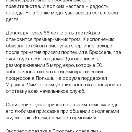
правительства. И вот она настала — радость
победы. Но в бочке меда, увы, всегда есть ложка
дегтя.
Дональду Туску 66 лет, и он в третий раз
становится премьер-министром. К исполнению
обязанностей он приступил энергично: вскоре
после принятия присяги поспешил в Брюссель, где
чувствует себя как дома. Договорился о
размораживании 5 млрд евро, которые ЕС
заблокировал из-за антидемократических
процессов в Польше. На форуме поддержал
Украину. Мимоходом уволил посла и анонсировал
отставку всех начальников служб.
Окружение Туска привыкло к таким темпам, ведь
его любимая присказка при общении с коллегами
звучит так: «Едем, едем, не тормозим!»
Экспресс-поездка в Брюссель стала лишь