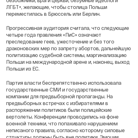
безбожники, враги церкви, безумные идеологи
ЛГБТ+, желающие, чтобы столица Польши
переместилась в Брюссель или Берлин.
Прогрессивная аудитория считала, что следующие
четыре года правления «ПиС» означают
преследование геев, ужесточение и без того
драконовских мер по запрету абортов, дальнейшую
политизацию судебной системы, маргинализацию
Польши на международной арене и, наконец, выход
Польши из ЕС.
Партия власти беспрепятственно использовала
государственные СМИ и государственные
компании для предвыборной пропаганды. На
предвыборных встречах с избирателями в
распоряжении политиков были полицейские
вертолеты. Конференции проводились на фоне
военной техники, что попахивало нарушением
неписаного правила, согласно которому силовые
структуры должны быть вне политики. Эмоции