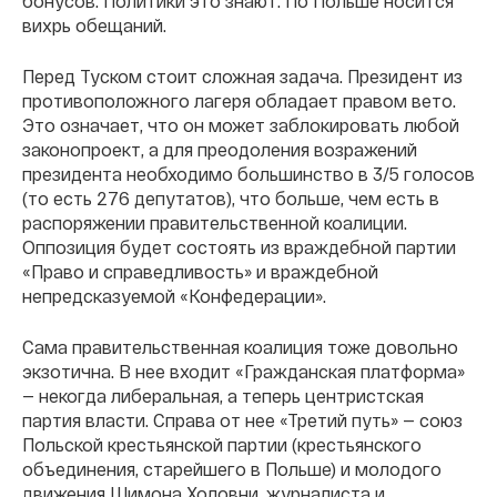
бонусов. Политики это знают. По Польше носится
вихрь обещаний.
Перед Туском стоит сложная задача. Президент из
противоположного лагеря обладает правом вето.
Это означает, что он может заблокировать любой
законопроект, а для преодоления возражений
президента необходимо большинство в 3/5 голосов
(то есть 276 депутатов), что больше, чем есть в
распоряжении правительственной коалиции.
Оппозиция будет состоять из враждебной партии
«Право и справедливость» и враждебной
непредсказуемой «Конфедерации».
Сама правительственная коалиция тоже довольно
экзотична. В нее входит «Гражданская платформа»
— некогда либеральная, а теперь центристская
партия власти. Справа от нее «Третий путь» — союз
Польской крестьянской партии (крестьянского
объединения, старейшего в Польше) и молодого
движения Шимона Холовни, журналиста и