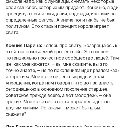
смысле надо, как с луковицы, снимать некоторые
слои смыслов, которые им придают. Конечно, люди
проецируют свои ожидания, надежды, иллюзии на
определенные фигуры. А иначе политик бы не был
политиком. Это старый принцип: короля играет
свита.
Ксения Ларина:
Теперь про свиту. Возвращаюсь к
этой так называемой протестной… Это скорее
потенциально протестное сообщество людей. Там
же, как мне кажется, — вы мне скажите, вы это
точно знаете, — не по поколениям идет разлом «за»
и «против». Мне кажется, есть изрядная доля
упрощения, когда нам говорят, что вот за власть
сегодняшнюю в основном поколение старшее,
советское прежде всего, а вот молодежь — она
против. Мне кажется, этот водораздел идет по
другим линиям. По каким — может быть, вы
скажете?
Лев Гудков:
Там нет водораздела. Это вот очень