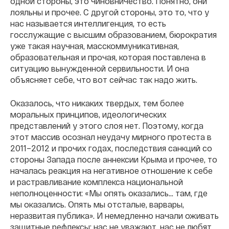
одной стороны, это чиновничество. Понятно, они
лояльны и прочее. С другой стороны, это то, что у
нас называется интеллигенция, то есть
госслужащие с высшим образованием, бюрократия
уже такая научная, масскоммуникативная,
образовательная и прочая, которая поставлена в
ситуацию вынужденной сервильности. И она
объясняет себе, что вот сейчас так надо жить.
Оказалось, что никаких твердых, тем более
моральных принципов, идеологических
представлений у этого слоя нет. Поэтому, когда
этот массив осознал неудачу мирного протеста в
2011–2012 и прочих годах, последствия санкций со
стороны Запада после аннексии Крыма и прочее, то
началась реакция на негативное отношение к себе
и растравливание комплекса национальной
неполноценности: «Мы опять оказались… там, где
мы оказались. Опять мы отсталые, варвары,
неразвитая публика». И немедленно начали оживать
защитные рефлексы: нас не уважают, нас не любят,