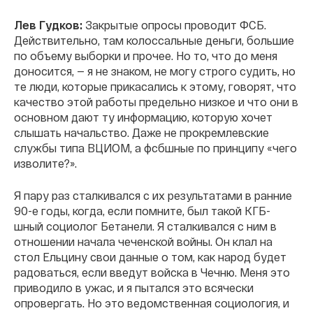
Лев Гудков:
Закрытые опросы проводит ФСБ.
Действительно, там колоссальные деньги, большие
по объему выборки и прочее. Но то, что до меня
доносится, — я не знаком, не могу строго судить, но
те люди, которые прикасались к этому, говорят, что
качество этой работы предельно низкое и что они в
основном дают ту информацию, которую хочет
слышать начальство. Даже не прокремлевские
службы типа ВЦИОМ, а фсбшные по принципу «чего
изволите?».
Я пару раз сталкивался с их результатами в ранние
90-е годы, когда, если помните, был такой КГБ-
шный социолог Бетанели. Я сталкивался с ним в
отношении начала чеченской войны. Он клал на
стол Ельцину свои данные о том, как народ будет
радоваться, если введут войска в Чечню. Меня это
приводило в ужас, и я пытался это всячески
опровергать. Но это ведомственная социология, и