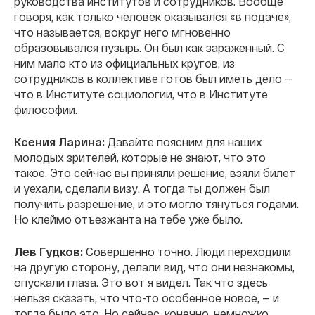
руководства институтов и сотрудников. Вообще
говоря, как только человек оказывался «в подаче»,
что называется, вокруг него мгновенно
образовывался пузырь. Он был как зараженный. С
ним мало кто из официальных кругов, из
сотрудников в коллективе готов был иметь дело —
что в Институте социологии, что в Институте
философии.
Ксения Ларина:
Давайте поясним для наших
молодых зрителей, которые не знают, что это
такое. Это сейчас вы приняли решение, взяли билет
и уехали, сделали визу. А тогда ты должен был
получить разрешение, и это могло тянуться годами.
Но клеймо отъезжанта на тебе уже было.
Лев Гудков:
Совершенно точно. Люди переходили
на другую сторону, делали вид, что они незнакомы,
опускали глаза. Это вот я видел. Так что здесь
нельзя сказать, что что-то особенное новое, — и
тогда было это. Но сейчас, конечно, немножко