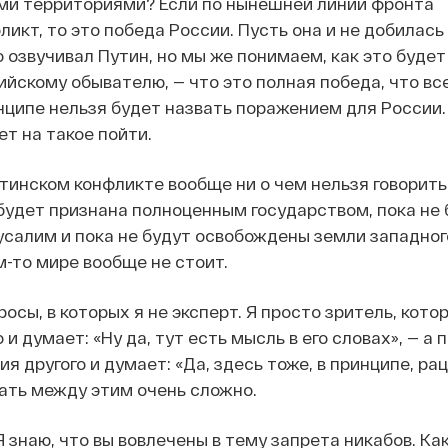
ми территориями? Если по нынешней линии фронта
икт, то это победа России. Пусть она и не добилась 
 озвучивал Путин, но мы же понимаем, как это будет
йскому обывателю, — что это полная победа, что вс
инципе нельзя будет назвать поражением для России.
ет на такое пойти.
тинском конфликте вообще ни о чем нельзя говорить 
будет признана полноценным государством, пока не 
салим и пока не будут освобождены земли западного
м-то мире вообще не стоит.
осы, в которых я не эксперт. Я просто зритель, кот
 и думает: «Ну да, тут есть мысль в его словах», — а 
я другого и думает: «Да, здесь тоже, в принципе, р
ать между этим очень сложно.
 знаю, что вы вовлечены в тему запрета никабов. Ка