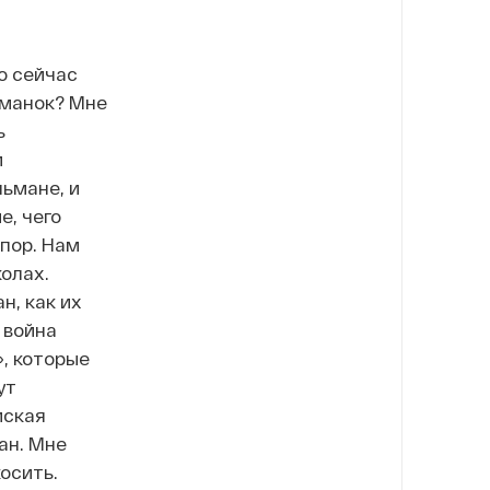
о сейчас
ьманок? Мне
ь
и
ьмане, и
е, чего
 пор. Нам
олах.
н, как их
 война
, которые
ут
мская
ан. Мне
косить.