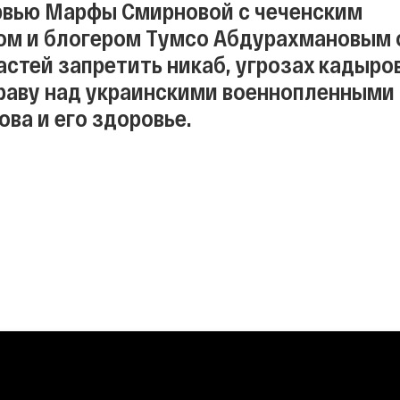
рвью Марфы Смирновой с чеченским
м и блогером Тумсо Абдурахмановым 
астей запретить никаб, угрозах кадыро
раву над украинскими военнопленными 
ва и его здоровье.