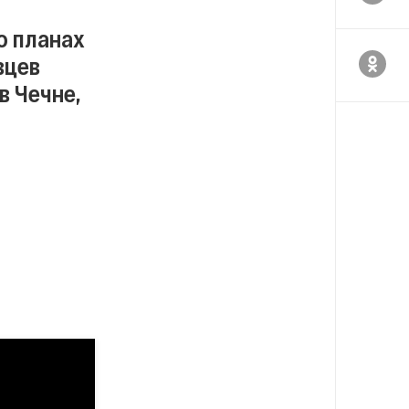
о планах
вцев
в Чечне,