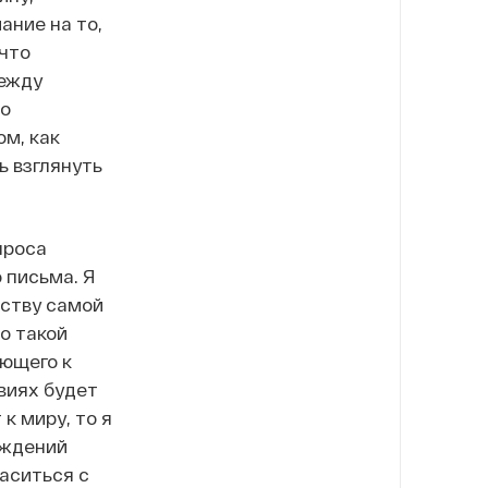
ание на то,
 что
между
то
ом, как
ь взглянуть
проса
о письма. Я
еству самой
о такой
ающего к
овиях будет
к миру, то я
уждений
ласиться с