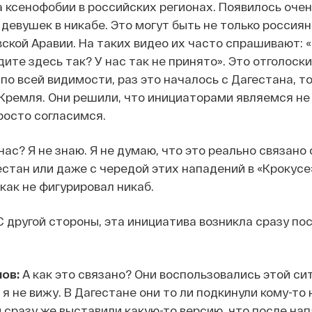
 ксенофобии в российских регионах. Появилось очен
девушек в никабе. Это могут быть не только россиянк
ской Аравии. На таких видео их часто спрашивают: «
ите здесь так? У нас так не принято». Это отголоск
 по всей видимости, раз это началось с Дагестана, то
 Кремля. Они решили, что инициаторами являемся не 
росто согласимся.
ас? Я не знаю. Я не думаю, что это реально связано 
стан или даже с чередой этих нападений в «Крокусе»
как не фигурировал никаб.
 другой стороны, эта инициатива возникла сразу пос
ов:
А как это связано? Они воспользовались этой си
я не вижу. В Дагестане они то ли подкинули кому-то н
 сразу же выставили какую-то версию, что после на