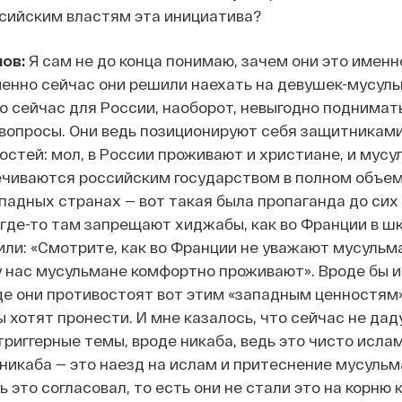
ссийским властям эта инициатива?
ов:
Я сам не до конца понимаю, зачем они это именн
менно сейчас они решили наехать на девушек-мусул
о сейчас для России, наоборот, невыгодно поднимат
вопросы. Они ведь позиционируют себя защитникам
стей: мол, в России проживают и христиане, и мусул
ечиваются российским государством в полном объем
ападных странах — вот такая была пропаганда до сих
о где-то там запрещают хиджабы, как во Франции в шк
или: «Смотрите, как во Франции не уважают мусульма
у нас мусульмане комфортно проживают». Вроде бы и
где они противостоят вот этим «западным ценностям»
ы хотят пронести. И мне казалось, что сейчас не дад
триггерные темы, вроде никаба, ведь это чисто исла
 никаба — это наезд на ислам и притеснение мусульм
 это согласовал, то есть они не стали это на корню 