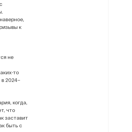
с
ы.
наверное,
призывы к
тся не
каких-то
 в 2024–
рия, когда,
т, что
ак заставит
ак быть с