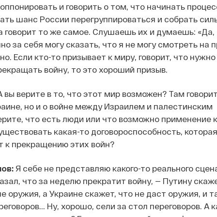
 оппонировать и говорить о том, что начинать процес
дать шанс России перегруппироваться и собрать сил
 говорит то же самое. Слушаешь их и думаешь: «Да, 
но за себя могу сказать, что я не могу смотреть на 
но. Если кто-то призывает к миру, говорит, что нужно
рекращать войну, то это хороший призыв.
 вы верите в то, что этот мир возможен? Там говори
краине, но и о войне между Израилем и палестинским
ерите, что есть люди или что возможно применение 
ществовать какая-то договороспособность, которая
т к прекращению этих войн?
ов:
Я себе не представляю какого-то реального сцена
азал, что за неделю прекратит войну, — Путину скаже
е оружия, а Украине скажет, что не даст оружия, и т
реговоров... Ну, хорошо, сели за стол переговоров. А к