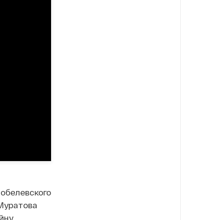
нобелевского
 Муратова
йну,