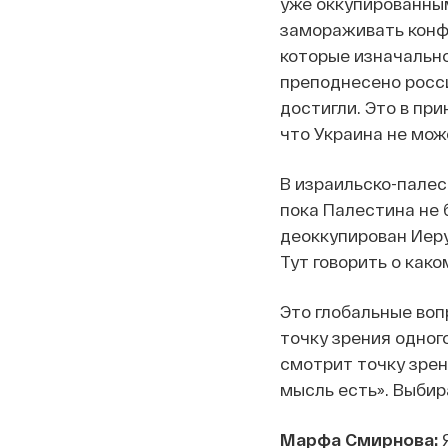
уже оккупированны
замораживать конфл
которые изначально
преподнесено росси
достигли. Это в пр
что Украина не мож
В израильско-палес
пока Палестина не 
деоккупирован Иеру
Тут говорить о како
Это глобальные вопр
точку зрения одного
смотрит точку зрени
мысль есть». Выбир
Марфа Смирнова:
Я