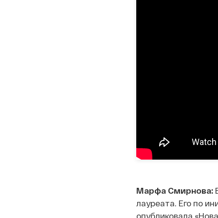
Марфа Смирнова:
В
лауреата. Его по и
опубликовала «Новая