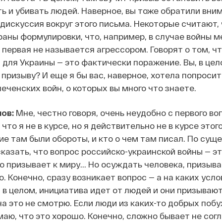
ь и убивать людей. Наверное, вы тоже обратили вним
 дискуссия вокруг этого письма. Некоторые считают,
аны формулировки, что, например, в случае войны 
 первая не называется агрессором. Говорят о том, ч
для Украины — это фактически поражение. Вы, в цел
 призыву? И еще я бы вас, наверное, хотела попросит
еченских войн, о которых вы много что знаете.
ов:
Мне, честно говоря, очень неудобно с первого во
 что я не в курсе, но я действительно не в курсе этог
кие там были обороты, и кто о чем там писал. По сущ
сказать, что вопрос российско-украинской войны — эт
о призывает к миру... Но осуждать человека, призыв
о. Конечно, сразу возникает вопрос — а на каких усл
 в целом, инициатива идет от людей и они призывают 
на это не смотрю. Если люди из каких-то добрых поб
маю, что это хорошо. Конечно, сложно бывает не сог