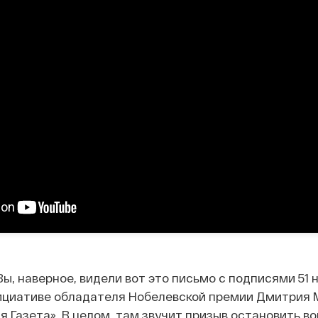
ы, наверное, видели вот это письмо с подписями 51 
нициативе обладателя Нобелевской премии Дмитрия
 Газета». В целом, там звучит призыв остановить во