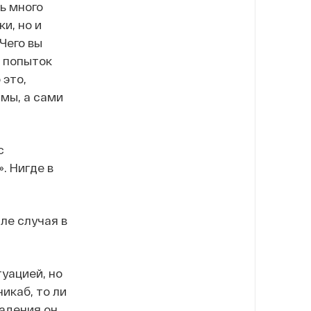
ь много
и, но и
Чего вы
и попыток
 это,
мы, а сами
с
. Нигде в
ле случая в
туацией, но
икаб, то ли
падения он