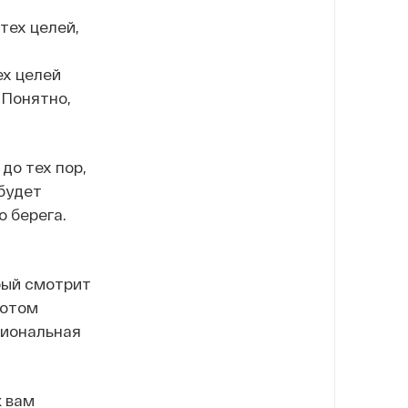
тех целей,
ех целей
 Понятно,
до тех пор,
будет
 берега.
орый смотрит
потом
ациональная
к вам