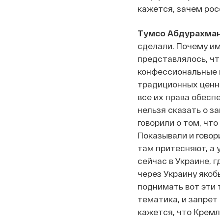
кажется, зачем ро
Тумсо Абдурахман
сделали. Почему и
представлялось, чт
конфессиональные 
традиционных ценно
все их права обесп
нельзя сказать о з
говорили о том, чт
Показывали и говор
там притесняют, а 
сейчас в Украине, 
через Украину якоб
поднимать вот эти 
тематика, и запрет
кажется, что Кремль