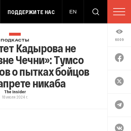
ПОДДЕРЖИТЕ НАС
EN
6009
ПОДКАСТЫ
ет Кадырова не
вне Чечни»: Тумсо
в о пытках бойцов
апрете никаба
The Insider
18 июля 2024 г.