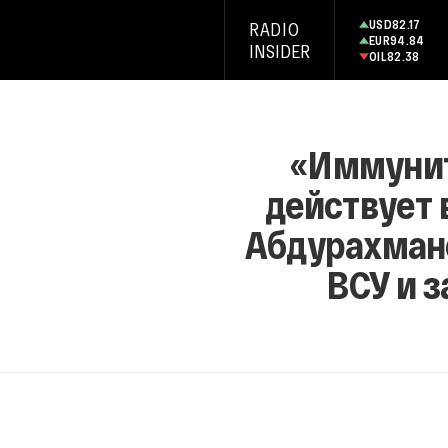
USD
82.17
RADIO
EUR
94.84
INSIDER
OIL
82.38
«Иммунит
действует 
Абдурахмано
ВСУ и з