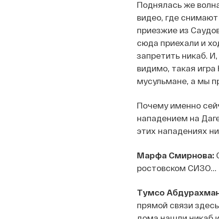
Поднялась же волна
видео, где снимают 
приезжие из Саудов
сюда приехали и ход
запретить никаб. И,
видимо, такая игра
мусульмане, а мы п
Почему именно сейч
нападением на Даге
этих нападениях ни
Марфа Смирнова:
С
ростовском СИЗО...
Тумсо Абдурахман
прямой связи здесь 
дома нашли никаб и