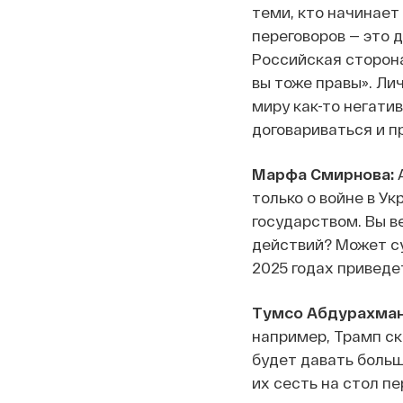
теми, кто начинает
переговоров — это 
Российская сторона
вы тоже правы». Лич
миру как-то негатив
договариваться и п
Марфа Смирнова:
А
только о войне в У
государством. Вы в
действий? Может су
2025 годах приведе
Тумсо Абдурахман
например, Трамп ск
будет давать больш
их сесть на стол пе