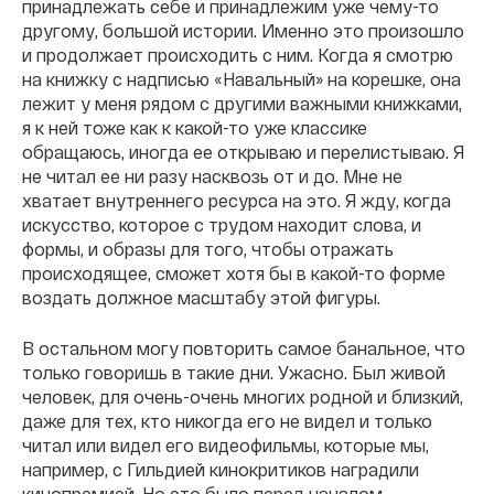
принадлежать себе и принадлежим уже чему-то
другому, большой истории. Именно это произошло
и продолжает происходить с ним. Когда я смотрю
на книжку с надписью «Навальный» на корешке, она
лежит у меня рядом с другими важными книжками,
я к ней тоже как к какой-то уже классике
обращаюсь, иногда ее открываю и перелистываю. Я
не читал ее ни разу насквозь от и до. Мне не
хватает внутреннего ресурса на это. Я жду, когда
искусство, которое с трудом находит слова, и
формы, и образы для того, чтобы отражать
происходящее, сможет хотя бы в какой-то форме
воздать должное масштабу этой фигуры.
В остальном могу повторить самое банальное, что
только говоришь в такие дни. Ужасно. Был живой
человек, для очень-очень многих родной и близкий,
даже для тех, кто никогда его не видел и только
читал или видел его видеофильмы, которые мы,
например, с Гильдией кинокритиков наградили
кинопремией. Но это было перед началом