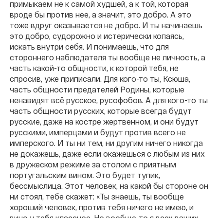
примыкаем не к самой худшей, а к той, которая
вроде бы против нее, а значит, это добро. А это
тоже вдруг оказывается не добро. И ты начинаешь
это добро, судорожно и истерически копаясь,
искать внутри себя. И понимаешь, что для
стороннего наблюдателя ты вообще не личность, а
часть какой-то общности, к которой тебя, не
спросив, уже приписали. Для кого-то ты, Ксюша,
часть общности предателей Родины, которые
ненавидят всё русское, русофобов. А для кого-то ты
часть общности русских, которые всегда будут
русские, даже на костре жертвенном, и они будут
русскими, имперцами и будут против всего не
имперского. И ты ни тем, ни другим ничего никогда
не докажешь, даже если окажешься с любым из них
в дружеском режиме за столом с приятным
португальским вином. Это будет тупик,
бессмыслица. Этот человек, на какой бы стороне он
ни стоял, тебе скажет: «Ты знаешь, ты вообще
хороший человек, против тебя ничего не имею, и
вино у тебя классное. Но вообще-то я всех ваших