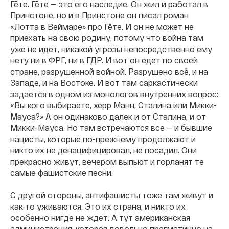
Гёте. Гёте — это его наследие. Он жил и работал в
Принстоне, но и в Принстоне он писал роман
«Лотта в Веймаре» про Гёте. И он не может не
приехать на свою родину, потому что война там
уже не идет, никакой угрозы непосредственно ему
нету ни в ФРГ, ни в ГДР. И вот он едет по своей
стране, разрушенной войной. Разрушено всё, и на
Западе, и на Востоке. И вот там саркастически
задается в одном из монологов внутренних вопрос:
«Вы кого выбираете, херр Манн, Сталина или Микки-
Мауса?» А он одинаково далек и от Сталина, и от
Микки-Мауса. Но там встречаются все — и бывшие
нацисты, которые по-прежнему продолжают и
никто их не денацифицировал, не посадил. Они
прекрасно живут, вечером выпьют и горланят те
самые фашистские песни.
С другой стороны, антифашисты тоже там живут и
как-то уживаются. Это их страна, и никто их
особенно нигде не ждет. А тут американская
администрация, которая довольно прагматично на