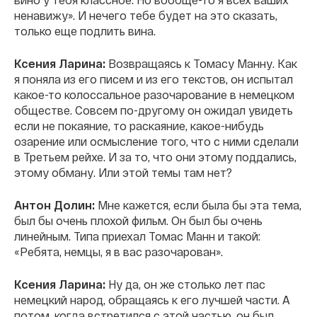
ненавижу». И нечего тебе будет на это сказать,
только еще подлить вина.
Ксения Ларина:
Возвращаясь к Томасу Манну. Как
я поняла из его писем и из его текстов, он испытал
какое-то колоссальное разочарование в немецком
обществе. Совсем по-другому он ожидал увидеть
если не покаяние, то раскаяние, какое-нибудь
озарение или осмысление того, что с ними сделали
в Третьем рейхе. И за то, что они этому поддались,
этому обману. Или этой темы там нет?
Антон Долин:
Мне кажется, если была бы эта тема,
был бы очень плохой фильм. Он был бы очень
линейным. Типа приехал Томас Манн и такой:
«Ребята, немцы, я в вас разочарован».
Ксения Ларина:
Ну да, он же столько лет пас
немецкий народ, обращаясь к его лучшей части. А
потом, когда встретился с этой частью, он был