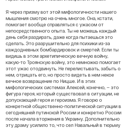
Я через призму вот этой мифологичности нашего
мышления смотрю на очень многое. Она, кстати,
помогает вообще справляться с ужасом от
непосредственного опыта. Ты не можешь каждый
день себя раздирать, даже когда пытаешься это
сделать. Это разрушительно для психики из-за
каждодневных бомбардировок и смертей. Если ты
видишь в этом архетипическую вечную войну,
какую-то Троянскую войну, это немножко помогает
этот ужас отодвинуть. Не перелистывать, забыть о
нем, отрицать его, но просто видеть в нем некое
вечное возвращение по Ницше. И в этих
мифологических системах Алексей, конечно, — это
фигура героя, который существовал в ситуации, не
допускающей героя и героизма. Я говорю о
конкретной общественно-политической ситуации в
сегодняшней путинской России и конкретно России
после начала вторжения в Украину. Дополнительно
эту драму усилило то, что сел Навальный в тюрьму