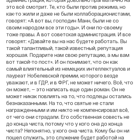
это всё смотрит. Те, кто были против режима, но
как-то жили и даже не были коллаборационистами,
говорят: «А вот вы, господин Манн, были не со
своим народом все эти годы». И они по-своему
тоже правы. А вот советская администрация. И все
говорят: «Давайте вы на нас будете работать. Вы
такой талантливый, такой известный, репутация
хорошая. Подарите нам свою репутацию, а мы вам
вот такой-то пост». И он понимает, что он как
самый влиятельный из немецких интеллектуалов и
лауреат Нобелевской премии, которого везде
уважают, и в ГДР, и в ФРГ, не может ничего. Всё, что
он может, — это написать еще один роман. Он не
может никак повлиять на то, что подлецы остались
безнаказанными. На то, что святые не стали
награжденными и им никто не компенсировал всё,
от чего они страдали. Его собственная совесть не
до конца чиста, потому что у кого она до конца
чиста? Непонятно, у кого она чиста. Кому бы он ни
пошел служить, это служение будет работой на