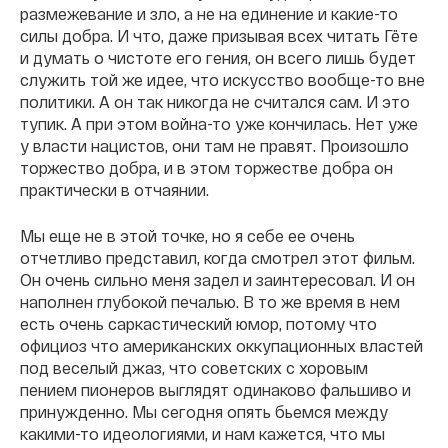
размежевание и зло, а не на единение и какие-то
силы добра. И что, даже призывая всех читать Гёте
и думать о чистоте его гения, он всего лишь будет
служить той же идее, что искусство вообще-то вне
политики. А он так никогда не считался сам. И это
тупик. А при этом война-то уже кончилась. Нет уже
у власти нацистов, они там не правят. Произошло
торжество добра, и в этом торжестве добра он
практически в отчаянии.
Мы еще не в этой точке, но я себе ее очень
отчетливо представил, когда смотрел этот фильм.
Он очень сильно меня задел и заинтересовал. И он
наполнен глубокой печалью. В то же время в нем
есть очень саркастический юмор, потому что
официоз что американских оккупационных властей
под веселый джаз, что советских с хоровым
пением пионеров выглядят одинаково фальшиво и
принужденно. Мы сегодня опять бьемся между
какими-то идеологиями, и нам кажется, что мы