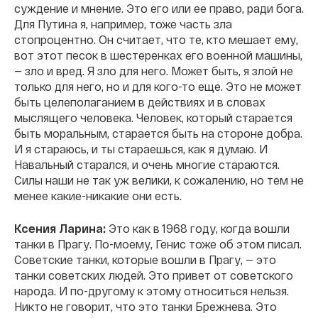
суждение и мнение. Это его или ее право, ради бога.
Для Путина я, например, тоже часть зла
стопроцентно. Он считает, что те, кто мешает ему,
вот этот песок в шестеренках его военной машины,
— зло и вред. Я зло для него. Может быть, я злой не
только для него, но и для кого-то еще. Это не может
быть целеполаганием в действиях и в словах
мыслящего человека. Человек, который старается
быть моральным, старается быть на стороне добра.
И я стараюсь, и ты стараешься, как я думаю. И
Навальный старался, и очень многие стараются.
Силы наши не так уж велики, к сожалению, но тем не
менее какие-никакие они есть.
Ксения Ларина:
Это как в 1968 году, когда вошли
танки в Прагу. По-моему, Генис тоже об этом писал.
Советские танки, которые вошли в Прагу, — это
танки советских людей. Это привет от советского
народа. И по-другому к этому относиться нельзя.
Никто не говорит, что это танки Брежнева. Это