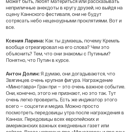
может быть, любят материться или рассказывать
неприличные анекдоты в кругу друзей, но выйдя на
сцену Каннского фестиваля, они не будут
сотрясать небо нецензурными проклятиями. Вот и
все.
Ксения Ларина:
Как ты думаешь, почему Кремль
вообще отреагировал на его слова? Чем это
объяснить? Тем, что они знакомы с Путиным?
Понятно, что Путин в курсе.
Антон Долин:
Я думаю, они догадываются, что
Звягинцев очень крупная фигура. Награждение
«Минотавра» Гран при — это очень важное событие.
Они, конечно, этого не признают, но это так. Тут
очень легко проверить. Есть же индикатор этого
всего — соцсети и медиа. Можно просто
посмотреть передовицы утра после награждения в
Каннах. Передовицы всех европейских и
американских важных ежедневных газет или
сайтов. Везде написано про «Минотавра» и про речь