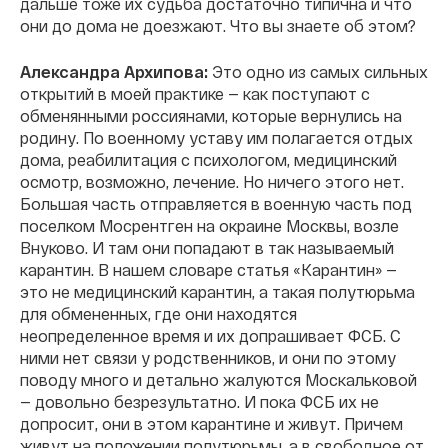
дальше тоже их судьба достаточно типична и что
они до дома не доезжают. Что вы знаете об этом?
Александра Архипова:
Это одно из самых сильных
открытий в моей практике — как поступают с
обменянными россиянами, которые вернулись на
родину. По военному уставу им полагается отдых
дома, реабилитация с психологом, медицинский
осмотр, возможно, лечение. Но ничего этого нет.
Большая часть отправляется в военную часть под
поселком Мосрентген на окраине Москвы, возле
Внуково. И там они попадают в так называемый
карантин. В нашем словаре статья «Карантин» —
это не медицинский карантин, а такая полутюрьма
для обмененных, где они находятся
неопределенное время и их допрашивает ФСБ. С
ними нет связи у родственников, и они по этому
поводу много и детально жалуются Москальковой
— довольно безрезультатно. И пока ФСБ их не
допросит, они в этом карантине и живут. Причем
живут на положении полутюрьмы, а в свободное от