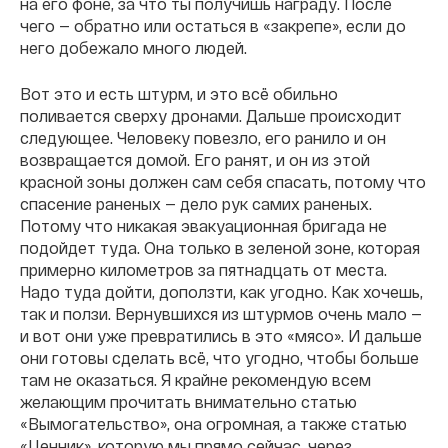
на его фоне, за что ты получишь награду. После
чего — обратно или остаться в «закрепе», если до
него добежало много людей.
Вот это и есть штурм, и это всё обильно
поливается сверху дронами. Дальше происходит
следующее. Человеку повезло, его ранило и он
возвращается домой. Его ранят, и он из этой
красной зоны должен сам себя спасать, потому что
спасение раненых — дело рук самих раненых.
Потому что никакая эвакуационная бригада не
подойдет туда. Она только в зеленой зоне, которая
примерно километров за пятнадцать от места.
Надо туда дойти, доползти, как угодно. Как хочешь,
так и ползи. Вернувшихся из штурмов очень мало —
и вот они уже превратились в это «мясо». И дальше
они готовы сделать всё, что угодно, чтобы больше
там не оказаться. Я крайне рекомендую всем
желающим прочитать внимательно статью
«Вымогательство», она огромная, а также статью
«Ценник», которую мы прямо сейчас, через