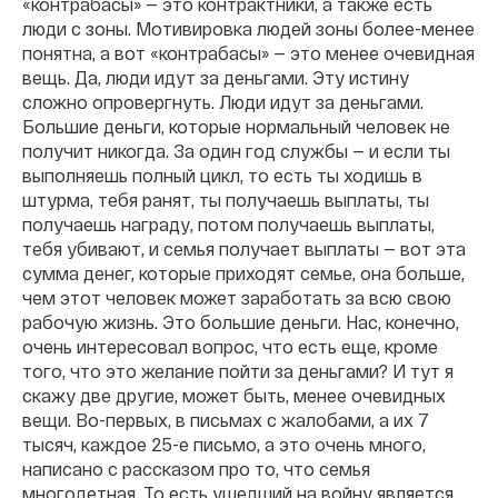
«контрабасы» — это контрактники, а также есть
люди с зоны. Мотивировка людей зоны более-менее
понятна, а вот «контрабасы» — это менее очевидная
вещь. Да, люди идут за деньгами. Эту истину
сложно опровергнуть. Люди идут за деньгами.
Большие деньги, которые нормальный человек не
получит никогда. За один год службы — и если ты
выполняешь полный цикл, то есть ты ходишь в
штурма, тебя ранят, ты получаешь выплаты, ты
получаешь награду, потом получаешь выплаты,
тебя убивают, и семья получает выплаты — вот эта
сумма денег, которые приходят семье, она больше,
чем этот человек может заработать за всю свою
рабочую жизнь. Это большие деньги. Нас, конечно,
очень интересовал вопрос, что есть еще, кроме
того, что это желание пойти за деньгами? И тут я
скажу две другие, может быть, менее очевидных
вещи. Во-первых, в письмах с жалобами, а их 7
тысяч, каждое 25-е письмо, а это очень много,
написано с рассказом про то, что семья
многодетная. То есть ушедший на войну является