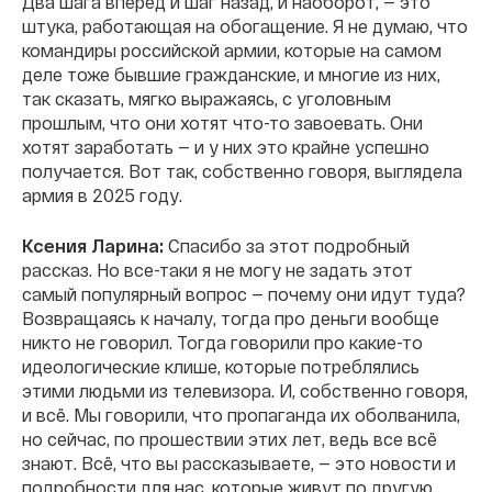
Два шага вперед и шаг назад, и наоборот, — это
штука, работающая на обогащение. Я не думаю, что
командиры российской армии, которые на самом
деле тоже бывшие гражданские, и многие из них,
так сказать, мягко выражаясь, с уголовным
прошлым, что они хотят что-то завоевать. Они
хотят заработать — и у них это крайне успешно
получается. Вот так, собственно говоря, выглядела
армия в 2025 году.
Ксения Ларина:
Спасибо за этот подробный
рассказ. Но все-таки я не могу не задать этот
самый популярный вопрос — почему они идут туда?
Возвращаясь к началу, тогда про деньги вообще
никто не говорил. Тогда говорили про какие-то
идеологические клише, которые потреблялись
этими людьми из телевизора. И, собственно говоря,
и всё. Мы говорили, что пропаганда их оболванила,
но сейчас, по прошествии этих лет, ведь все всё
знают. Всё, что вы рассказываете, — это новости и
подробности для нас, которые живут по другую