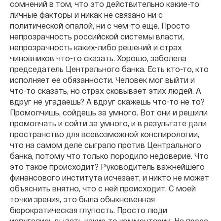
сомнений в том, что это действительно какие-то
личные факторы и никак не связано ни с
политической опалой, ни с чем-то еще. Просто
непрозрачность российской системы власти,
непрозрачность каких-либо решений и страх
чиновников что-то сказать. Хорошо, заболела
председатель Центрального банка. Есть кто-то, кто
исполняет ее обязанности. Человек мог выйти и
что-то сказать, но страх сковывает этих людей. А
вдруг не угадаешь? А вдруг скажешь что-то не то?
Промолчишь, сойдешь за умного. Вот они и решили
промолчать и сойти за умного, и в результате дали
пространство для всевозможной конспирологии,
что на самом деле сыграло против Центрального
банка, потому что только породило недоверие. Что
это такое происходит? Руководитель важнейшего
финансового института исчезает, и никто не может
объяснить внятно, что с ней происходит. С моей
точки зрения, это была обыкновенная
бюрократическая глупость. Просто люди
испугались выдать какие-то комментарии. На пресс-