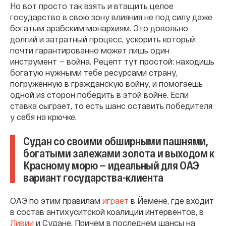
Но вот просто так взять и втащить целое
государство в свою зону влияния не под силу даже
богатым арабским монархиям. Это довольно
долгий и затратный процесс, ускорить который
почти гарантированно может лишь один
инструмент — война. Рецепт тут простой: находишь
богатую нужными тебе ресурсами страну,
погруженную в гражданскую войну, и помогаешь
одной из сторон победить в этой войне. Если
ставка сыграет, то есть шанс оставить победителя
у себя на крючке.
Судан со своими обширными пашнями,
богатыми залежами золота и выходом к
Красному морю — идеальный для ОАЭ
вариант государства-клиента
ОАЭ по этим правилам
играет
в Йемене, где входит
в состав антихуситской коалиции интервентов, в
Ливии
и Судане. Причем в последнем шансы на