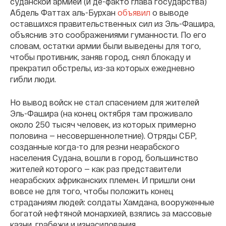
суданской армией (и де-факто глава государства)
Абдель Фаттах аль-Бурхан
объявил
о выводе
оставшихся правительственных сил из Эль-Фашира,
объяснив это соображениями гуманности. По его
словам, остатки армии были выведены для того,
чтобы противник, заняв город, снял блокаду и
прекратил обстрелы, из-за которых ежедневно
гибли люди.
Но вывод войск не стал спасением для жителей
Эль-Фашира (на конец октября там проживало
около 250 тысяч человек, из которых примерно
половина — несовершеннолетние). Отряды СБР,
созданные когда-то для резни неарабского
населения Судана, вошли в город, большинство
жителей которого — как раз представители
неарабских африканских племен. И пришли они
вовсе не для того, чтобы положить конец
страданиям людей: солдаты Хамдана, вооруженные
богатой нефтяной монархией, взялись за массовые
казни, грабежи и изнасилования.