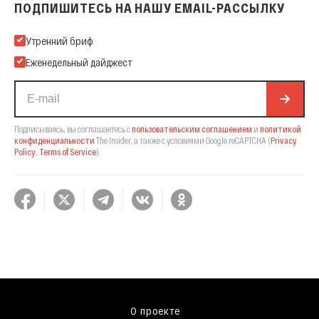
ПОДПИШИТЕСЬ НА НАШУ EMAIL-РАССЫЛКУ
Подпишитесь на нашу Email-рассылку
Утренний бриф
Еженедельный дайджест
Подписываясь, вы соглашаетесь с
пользовательским соглашением
и
политикой
конфиденциальности
The Insider,
а также с условиями Google reCAPTCHA
(
Privacy
Policy
,
Terms of Service
).
О проекте