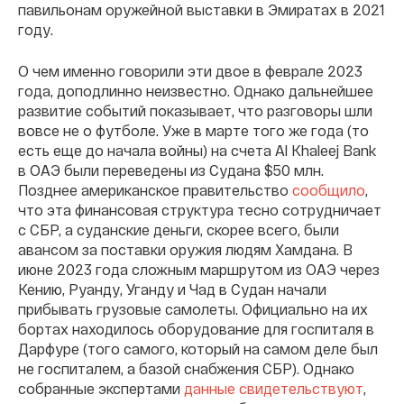
павильонам оружейной выставки в Эмиратах в 2021
году.
О чем именно говорили эти двое в феврале 2023
года, доподлинно неизвестно. Однако дальнейшее
развитие событий показывает, что разговоры шли
вовсе не о футболе. Уже в марте того же года (то
есть еще до начала войны) на счета Al Khaleej Bank
в ОАЭ были переведены из Судана $50 млн.
Позднее американское правительство
сообщило
,
что эта финансовая структура тесно сотрудничает
с СБР, а суданские деньги, скорее всего, были
авансом за поставки оружия людям Хамдана. В
июне 2023 года сложным маршрутом из ОАЭ через
Кению, Руанду, Уганду и Чад в Судан начали
прибывать грузовые самолеты. Официально на их
бортах находилось оборудование для госпиталя в
Дарфуре (того самого, который на самом деле был
не госпиталем, а базой снабжения СБР). Однако
собранные экспертами
данные
свидетельствуют
,