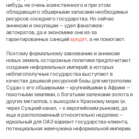
нибудь не очень воинственного и при этом
обладающего обширными запасами необходимых
ресурсов соседнего государства. Но сейчас
аннексии и оккупации — удел фанатиков-
автократов, да и экономике они из-за
гарантированных санкций
вредят
, а не помогают.
Поэтому формальному завоеванию и аннексии
новых земель осторожные политики предпочитают
создание неформальных империй, в которых
неблагополучные государства выступают в
качестве дешевой ресурсной базы для метрополии.
Судан с его обширными — крупнейшими в Африке —
пахотными землями, с богатыми залежами золота и
других металлов, с выходом к Красному морю (и,
через Суэцкий канал, — к европейским рынкам), да
еще и расположенный относительно недалеко —
идеальный для ОАЭ вариант государства-клиента,
потенциальная жемчужина неформальной империи.