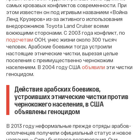
самых кровавых конфликтов современности. При
этом известен он под игривым названием «Война
Ленд Крузеров» из-за активного использования
внедорожников Toyota Land Cruiser всеми
воюющими сторонами. С 2003 года конфликт, по
подсчетам
ООН, унес жизни около 300 тысяч
человек. Арабские боевики тогда устроили
настоящие этнические чистки, вырезая целые
поселения с преимущественно чернокожим
населением. В 2004 году США
объявили
эти чистки
геноцидом.
Действия арабских боевиков,
устроивших этнические чистки против
чернокожего населения, в США
объявлены геноцидом
В 2013 году неформальные прежде отряды арабов-
ополченцев получили официальный статус и новое
название — Силы быстрого реагирования. Они