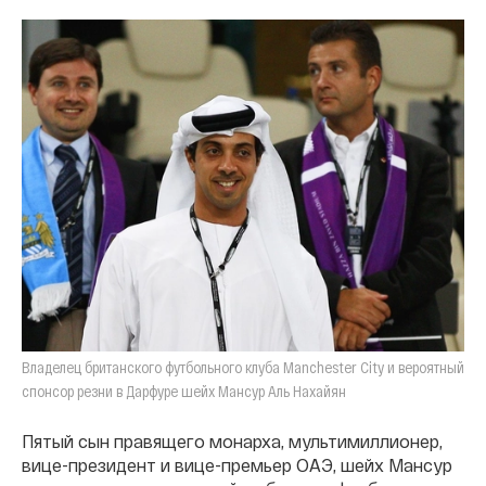
Владелец британского футбольного клуба Manchester City и вероятный
спонсор резни в Дарфуре шейх Мансур Аль Нахайян
Пятый сын правящего монарха, мультимиллионер,
вице-президент и вице-премьер ОАЭ, шейх Мансур