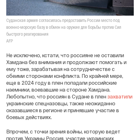
Суданская армия согласилась предоставить России место под
военно-морскую базу в обмен на оружие для борьбы против Сил
быстрого реагирования
AFP
Не исключено, кстати, что россияне не оставили
Хамдана без внимания и продолжают помогать и
ему тоже, зарабатывая на сотрудничестве с
обеими сторонами конфликта. По крайней мере,
еще в 2024 году в плен попадали российские
наемники, воевавшие на стороне Хамдана.
Любопытно, что россиян в Судане в плен
захватили
украинские спецназовцы, также неожиданно
оказавшиеся в регионе и принявшие участие в
боевых действиях.
Впрочем, с точки зрения войны, которую ведет
против Украины Россия, участие украинских