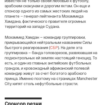
известен не только своей любовью к футболу,
арабским скакунам и дорогим яхтам. Он еще и
спонсор одного из самых жестоких людей на
планете — генерал-лейтенанта Мохаммеда
Хамдана, фактического правителя огромных
территорий на западе Судана.
Мохаммед Хамдан — командир группировки,
прикрывающейся нейтральным названием Силы
быстрого реагирования (
СБР
). На деле эта
группировка — банда головорезов, развязавшая на
подконтрольных ей землях настоящий геноцид. То
есть, и один из главных английских футбольных
грандов, и кровожадный африканский полевой
командир живут за счет богатого арабского
принца. Именно поэтому на страницах Manchester
City кипят столь нефутбольные страсти.
Спонсор резни