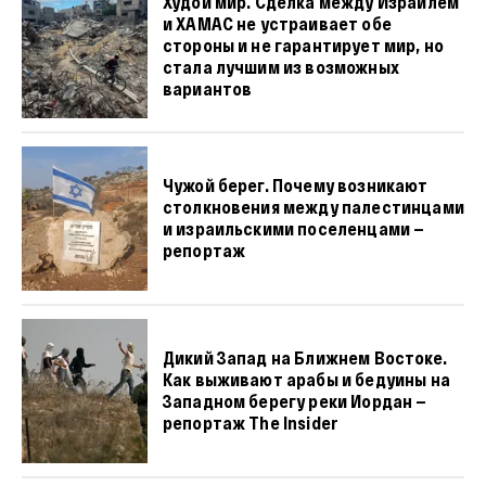
Худой мир. Сделка между Израилем
и ХАМАС не устраивает обе
стороны и не гарантирует мир, но
стала лучшим из возможных
вариантов
Чужой берег. Почему возникают
столкновения между палестинцами
и израильскими поселенцами —
репортаж
Дикий Запад на Ближнем Востоке.
Как выживают арабы и бедуины на
Западном берегу реки Иордан —
репортаж The Insider