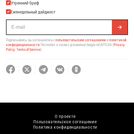
Подпишитесь на нашу Email-рассылку
Утренний бриф
Еженедельный дайджест
Подписываясь, вы соглашаетесь с
пользовательским соглашением
и
политикой
конфиденциальности
The Insider,
а также с условиями Google reCAPTCHA
(
Privacy
Policy
,
Terms of Service
).
О проекте
Пользовательское соглашение
Политика конфиденциальности