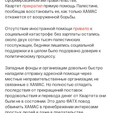
сформированном им правительстве,
Квартет
прекратил
прямую помощь Палестине,
пообещав восстановить ее, как только ХАМАС
откажется от вооруженной борьбы.
Отсутствие иностранной помощи
привело
к
социальной катастрофе: без зарплаты остались
около двух сотен тысяч палестинских
госслужащих, бедняки лишились социальной
поддержки и в целом было подорвано доверие к
политическому процессу.
Западные фонды и организации довольно быстро
наладили отправку адресной помощи через
местные неправительственные организации, не
связанные с ХАМАС. Но полностью сгладить
последствия от прекращений поставок
продовольствия и перевода денег от Квартета они
были не в состоянии. Это дало ФАТХ повод
обвинить ХАМАС в пренебрежении интересами
простых людей и даже в предательстве