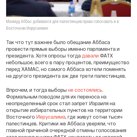
Махмуд Аббас добивался для палестинцев права голосовать и в
Восточном Иерусалиме
Так что тут важнее было обещание Аббаса
провести прямые выборы именно парламента и
президента. Хотя опросы тогда
давали
ФАТХ
небольшое, всего в пару процентов, преимущество
перед ХАМАС, но самого Аббаса хотели поменять
на другого президента аж две трети палестинцев.
Впрочем, и тогда выборы
не состоялись
.
Формальным поводом для их переноса на
неопределенный срок стал запрет Израиля на
открытие избирательных пунктов на территории
Восточного
Иерусалима
, где живут сотни тысяч
палестинцев. Критики же Аббаса уверяли, что
главной причиной очередной отмены голосования
стал раскол внутри ФАТХ, кандидаты от которой