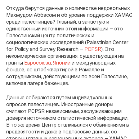
Откуда берутся данные о количестве недовольных
Махмудом Аббасом и об уровне поддержки ХАМАС
среди палестинцев? Главный, а зачастую и
единственный источник этой информации — это
Палестинский центр политических и
социологических исследований (Palestinian Center
for Policy and Survey Research —
PCPSR
). Это
некоммерческая организация, существующая на
гранты
Евросоюза
,
Японии
и международных
фондов, со штаб-квартирой в Рамалле и
сотрудниками, действующими по всей Палестине,
включая лагеря беженцев.
Данные собираются путем индивидуальных
опросов палестинцев. Иностранные доноры
считают PCPSR независимым, заслуживающим
доверия источником статистической информации.
В то же время Центр сталкивался с обвинениями в
предвзятости и даже в подтасовке данных со
стороны главных региональных акторов — ХАМАС,