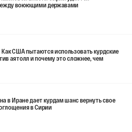
между воюющими державами
. Как США пытаются использовать курдские
тив аятолл и почему это сложнее, чем
йна в Иране дает курдам шанс вернуть свое
поглощения в Сирии