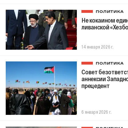
ПОЛИТИКА
Не кокаином еди
ливанской «Хезб
14 января 2026 г.
ПОЛИТИКА
Совет безответс
аннексии Западн
прецедент
6 января 2026 г.