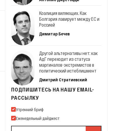
Коалиция виляющих. Как
Болгария лавирует между ЕС и
Россией
Димитар Бечев
Другой альтернативы нет: как
АдГ переходит из статуса
маргиналов-экстремистов в
политический истеблишмент
Дмитрий Стратиевский
ПОДПИШИТЕСЬ НА НАШУ EMAIL-
РАССЫЛКУ
Подпишитесь на нашу Email-рассылку
Утренний бриф
Еженедельный дайджест