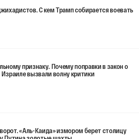
джихадистов. С кем Трамп собирается воевать
льному признаку. Почему поправки в закон о
 Израиле вызвали волну критики
ворот. «Аль-Каида» измором берет столицу
 у Путина золотые шахты