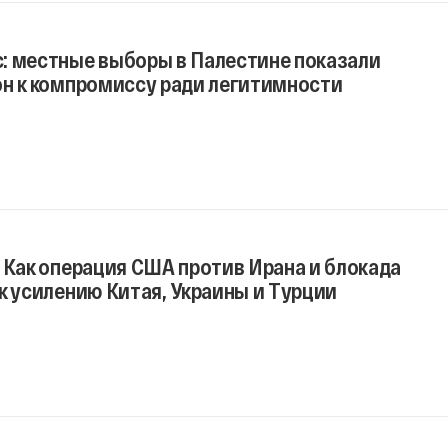
: местные выборы в Палестине показали
он к компромиссу ради легитимности
 Как операция США против Ирана и блокада
к усилению Китая, Украины и Турции