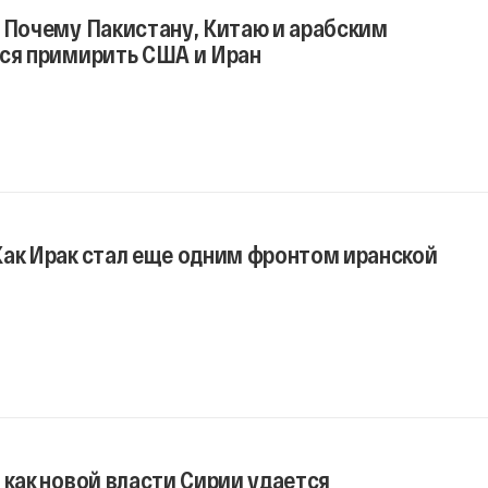
 Почему Пакистану, Китаю и арабским
тся примирить США и Иран
Как Ирак стал еще одним фронтом иранской
 как новой власти Сирии удается