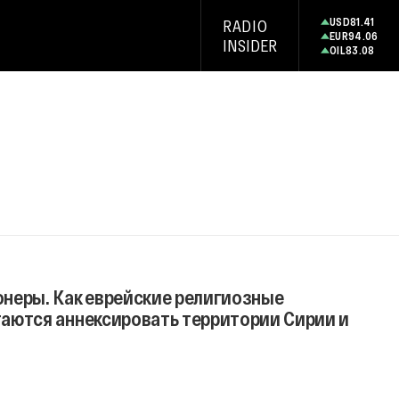
USD
81.41
RADIO
EUR
94.06
INSIDER
OIL
83.08
неры. Как еврейские религиозные
аются аннексировать территории Сирии и