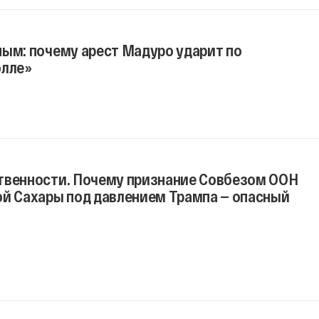
ным: почему арест Мадуро ударит по
олле»
твенности. Почему признание Совбезом ООН
ой Сахары под давлением Трампа — опасный