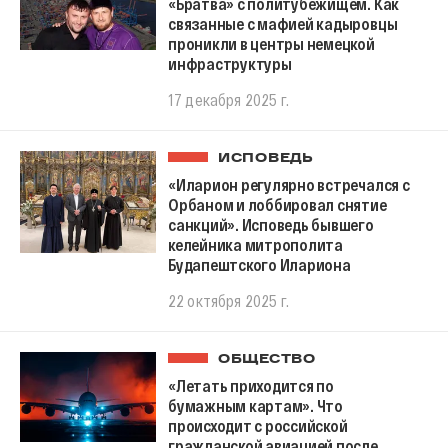
«Братва» с политубежищем. Как
связанные с мафией кадыровцы
проникли в центры немецкой
инфраструктуры
17 декабря 2025 г.
ИСПОВЕДЬ
«Иларион регулярно встречался с
Орбаном и лоббировал снятие
санкций». Исповедь бывшего
келейника митрополита
Будапештского Илариона
22 октября 2025 г.
ОБЩЕСТВО
«Летать приходится по
бумажным картам». Что
происходит с российской
гражданской авиацией после