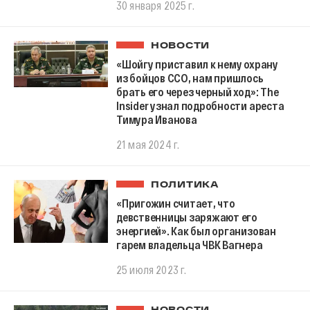
30 января 2025 г.
НОВОСТИ
«Шойгу приставил к нему охрану
из бойцов ССО, нам пришлось
брать его через черный ход»: The
Insider узнал подробности ареста
Тимура Иванова
21 мая 2024 г.
ПОЛИТИКА
«Пригожин считает, что
девственницы заряжают его
энергией». Как был организован
гарем владельца ЧВК Вагнера
25 июля 2023 г.