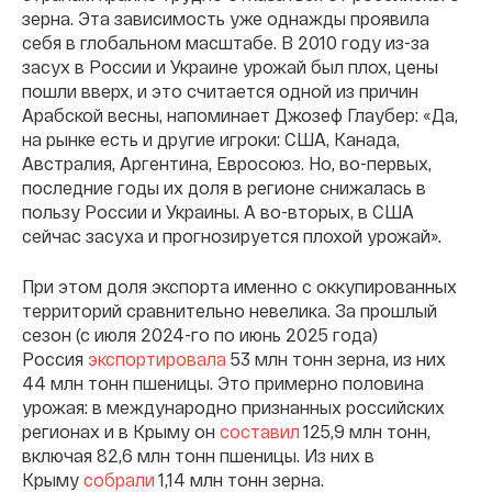
зерна. Эта зависимость уже однажды проявила
себя в глобальном масштабе. В 2010 году из-за
засух в России и Украине урожай был плох, цены
пошли вверх, и это считается одной из причин
Арабской весны, напоминает Джозеф Глаубер: «Да,
на рынке есть и другие игроки: США, Канада,
Австралия, Аргентина, Евросоюз. Но, во-первых,
последние годы их доля в регионе снижалась в
пользу России и Украины. А во-вторых, в США
сейчас засуха и прогнозируется плохой урожай».
При этом доля экспорта именно с оккупированных
территорий сравнительно невелика. За прошлый
сезон (с июля 2024-го по июнь 2025 года)
Россия
экспортировала
53 млн тонн зерна, из них
44 млн тонн пшеницы. Это примерно половина
урожая: в международно признанных российских
регионах и в Крыму он
составил
125,9 млн тонн,
включая 82,6 млн тонн пшеницы. Из них в
Крыму
собрали
1,14 млн тонн зерна.