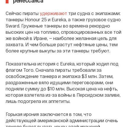
ренессанса
Сейчас пираты
удерживают
три судна с экипажами:
танкеры Honour 25 и Eureka, а также грузовое судно
Sward. Груженые танкеры во времена рекордно
высоких цен на топливо, спровоцированных все той
же войной в Иране, — наиболее желанная цель для
захвата. И чем больше растут нефтяные цены, тем
более крупные выкупы за эти танкеры требуют.
Показательна история с Eureka, который ходил под
флагом Того. Сначала пираты требовали за
освобождение танкера и экипажа $3 млн. Затем,
раздраженные вяло идущими переговорами, они
подняли сумму до $10 млн. Высокая цена на нефть,
которая взлетела из-за войны в Персидском заливе,
лишь подогрела их аппетиты.
Горькая ирония заключается в том, что
действующей американской администрации очень
тяжело будет выдать конец этой иранской