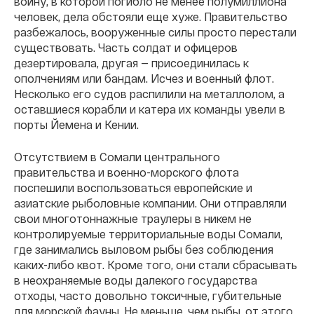
войну, в которой погибло не менее полумиллиона
человек, дела обстояли еще хуже. Правительство
разбежалось, вооруженные силы просто перестали
существовать. Часть солдат и офицеров
дезертировала, другая — присоединилась к
ополчениям или бандам. Исчез и военный флот.
Несколько его судов распилили на металлолом, а
оставшиеся корабли и катера их команды увели в
порты Йемена и Кении.
Отсутствием в Сомали центрального
правительства и военно-морского флота
поспешили воспользоваться европейские и
азиатские рыболовные компании. Они отправляли
свои многотоннажные траулеры в никем не
контролируемые территориальные воды Сомали,
где занимались выловом рыбы без соблюдения
каких-либо квот. Кроме того, они стали сбрасывать
в неохраняемые воды далекого государства
отходы, часто довольно токсичные, губительные
для морской фауны. Не меньше, чем рыбы, от этого