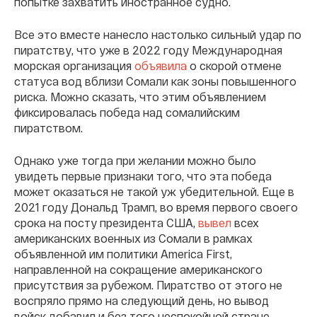
попытке захватить иностранное судно.
Все это вместе нанесло настолько сильный удар по
пиратству, что уже в 2022 году Международная
морская организация
объявила
о скорой отмене
статуса вод вблизи Сомали как зоны повышенного
риска. Можно сказать, что этим объявлением
фиксировалась победа над сомалийским
пиратством.
Однако уже тогда при желании можно было
увидеть первые признаки того, что эта победа
может оказаться не такой уж убедительной. Еще в
2021 году Дональд Трамп, во время первого своего
срока на посту президента США,
вывел
всех
американских военных из Сомали в рамках
объявленной им политики America First,
направленной на сокращение американского
присутствия за рубежом. Пиратство от этого не
воспряло прямо на следующий день, но вывод
войск добавил и без того неспокойной стране