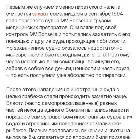
Первым же случаем именно пиратского налета
считается
захват
сомалийцами в сентябре 1994
года торгового судна MV Bonsella с грузом
медицинских препаратов. Они взяли под свой
контроль MV Bonsella и попытались захватить с его
помощью и другие суда, проходящие поблизости.
Но захваченное судно оказалось недостаточно
маневренным и быстроходным для этого. Поэтому
через несколько дней сомалийцы покинули его,
забрав с собою все деньги, ценности и часть груза,
— то есть поступили уже абсолютно по-пиратски.
После этого нападения на иностранные суда с
целью грабежа стали происходить заметно чаще.
Власти (часто самопровозглашенные) разных
частей некогда единого Сомали пытались навести
порядок с самоуправством иностранных судов в их
водах и агрессивным поведением сомалийцев-
рыбаков. Первым продавались лицензии и квоты на
вылов рыбы, справиться со вторыми были призваны