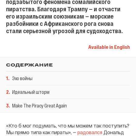
подзабытого феномена сомалийского
пиратства. Благодаря Трампу — и отчасти
его израильским союзникам — морские
разбойники с Африканского рога снова
стали серьезной угрозой для судоходства.
Available in English
СОДЕРЖАНИЕ
1
.
Эхо войны
2
.
Идеальный шторм
3
.
Make The Piracy Great Again
«Кто б мог подумать, что мы можем так поступить?
Мы прямо типа как пираты», —
радовался
Дональд