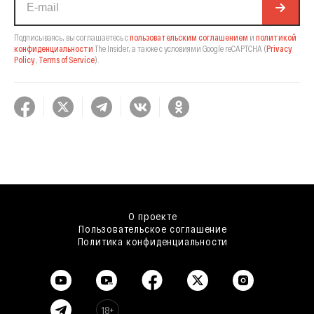
Подписываясь, вы соглашаетесь с
пользовательским соглашением
и
политикой
конфиденциальности
The Insider,
а также с условиями Google reCAPTCHA
(
Privacy
Policy
,
Terms of Service
).
О проекте
Пользовательское соглашение
Политика конфиденциальности
18+